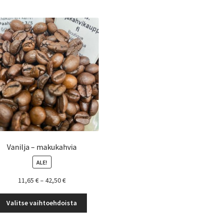
Voit
tehdä
valinnat
tuotteen
sivulla.
Vanilja – makukahvia
ALE!
Hintaluokka:
11,65
€
–
42,50
€
11,65 €
Tällä
-
Valitse vaihtoehdoista
tuotteella
42,50 €
on