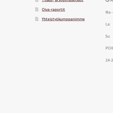
Oiva-raportit
Ma -
Yhteistyökumppanimme
La:
Su:
POI
24-2