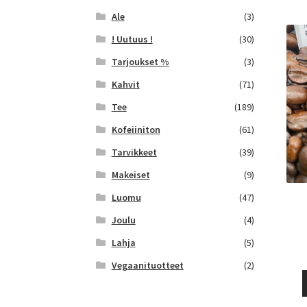
Ale
(3)
! Uutuus !
(30)
Tarjoukset %
(3)
Kahvit
(71)
Tee
(189)
Kofeiiniton
(61)
Tarvikkeet
(39)
Makeiset
(9)
Luomu
(47)
Joulu
(4)
Lahja
(5)
Vegaanituotteet
(2)