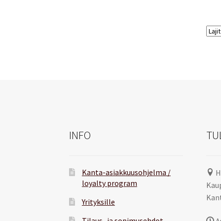
INFO
TU
Kanta-asiakkuusohjelma /
H
loyalty program
Kaup
Kant
Yrityksille
Tilaus- ja sopimusehdot
A