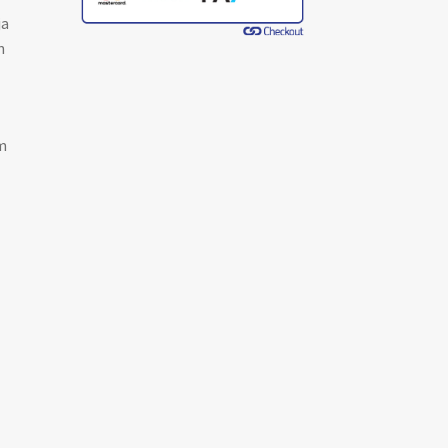
ja
n
m