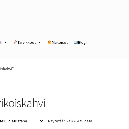
t
Tarvikkeet
Makeiset
Blogi
rogram
Kassa
Kauppa
Oma tili
Ostoskori
Tilaus- ja sopimusehdot
oiskahvi”
rikoiskahvi
Näytetään kaikki 4 tulosta