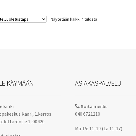
useampi
muunnelma.
Näytetään kaikki 4 tulosta
Voit
tehdä
valinnat
tuotteen
sivulla.
LE KÄYMÄÄN
ASIAKASPALVELU
elsinki
Soita meille:
pakeskus Kaari, 1.kerros
040 6721210
elettarentie 1, 00420
Ma-Pe 11-19 (La 11-17)
ukioloajat