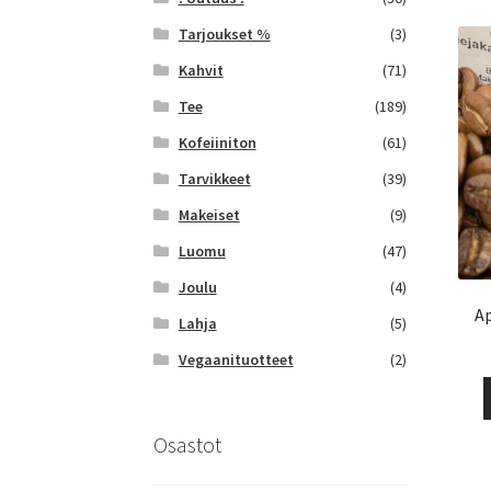
Tarjoukset %
(3)
Kahvit
(71)
Tee
(189)
Kofeiiniton
(61)
Tarvikkeet
(39)
Makeiset
(9)
Luomu
(47)
Joulu
(4)
Ap
Lahja
(5)
Vegaanituotteet
(2)
Osastot