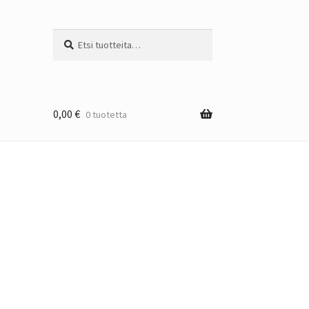
Etsi:
Haku
0,00
€
0 tuotetta