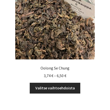
Yrityksille
Oolong Se Chung
Hintaluokka:
3,74
€
–
6,50
€
3,74 €
Tällä
-
Valitse vaihtoehdoista
tuotteella
6,50 €
on
useampi
muunnelma.