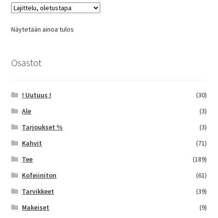
Voit
tehdä
Näytetään ainoa tulos
valinnat
tuotteen
sivulla.
Osastot
! Uutuus !
(30)
Ale
(3)
Tarjoukset %
(3)
Kahvit
(71)
Tee
(189)
Kofeiiniton
(61)
Tarvikkeet
(39)
Makeiset
(9)