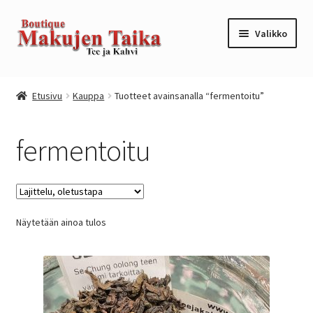
Siirry
Siirry
Valikko
navigointiin
sisältöön
Etusivu
Etusivu
Kauppa
Tuotteet avainsanalla “fermentoitu”
Kanta-asiakkuusohjelma / loyalty program
fermentoitu
Kassa
Kauppa
Näytetään ainoa tulos
Oma tili
Ostoskori
Tilaus- ja sopimusehdot