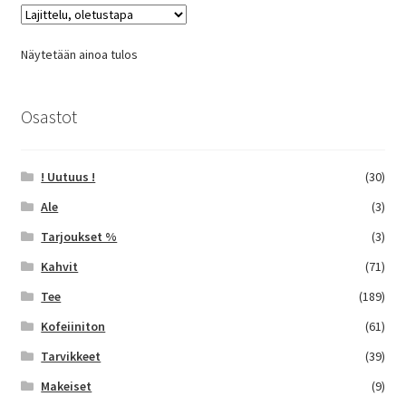
Voit
tehdä
Näytetään ainoa tulos
valinnat
tuotteen
sivulla.
Osastot
! Uutuus !
(30)
Ale
(3)
Tarjoukset %
(3)
Kahvit
(71)
Tee
(189)
Kofeiiniton
(61)
Tarvikkeet
(39)
Makeiset
(9)