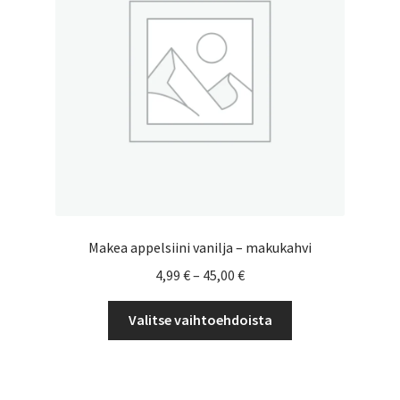
Yrityksille
Makea appelsiini vanilja – makukahvi
Hintaluokka:
4,99
€
–
45,00
€
4,99 €
Tällä
-
Valitse vaihtoehdoista
tuotteella
45,00 €
on
useampi
muunnelma.