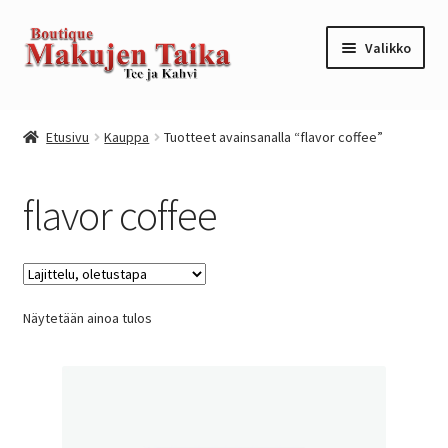
Siirry
Siirry
Valikko
navigointiin
sisältöön
Etusivu
Etusivu
Kauppa
Tuotteet avainsanalla “flavor coffee”
Kanta-asiakkuusohjelma / loyalty program
flavor coffee
Kassa
Kauppa
Näytetään ainoa tulos
Oma tili
Ostoskori
Tilaus- ja sopimusehdot