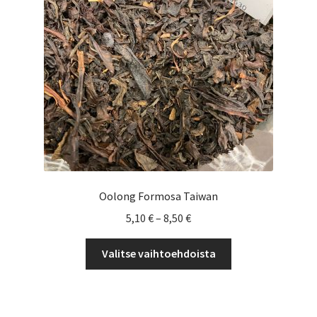
Yrityksille
Oolong Formosa Taiwan
Hintaluokka:
5,10
€
–
8,50
€
5,10 €
Tällä
-
Valitse vaihtoehdoista
tuotteella
8,50 €
on
useampi
muunnelma.