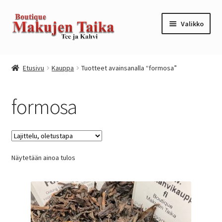
Siirry
Siirry
Valikko
navigointiin
sisältöön
Etusivu
Etusivu
Kauppa
Tuotteet avainsanalla “formosa”
Kanta-asiakkuusohjelma / loyalty program
formosa
Kassa
Kauppa
Näytetään ainoa tulos
Oma tili
Ostoskori
Tilaus- ja sopimusehdot