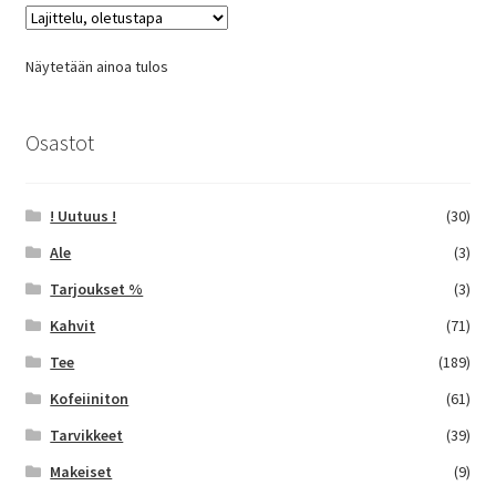
Voit
tehdä
Näytetään ainoa tulos
valinnat
tuotteen
sivulla.
Osastot
! Uutuus !
(30)
Ale
(3)
Tarjoukset %
(3)
Kahvit
(71)
Tee
(189)
Kofeiiniton
(61)
Tarvikkeet
(39)
Makeiset
(9)