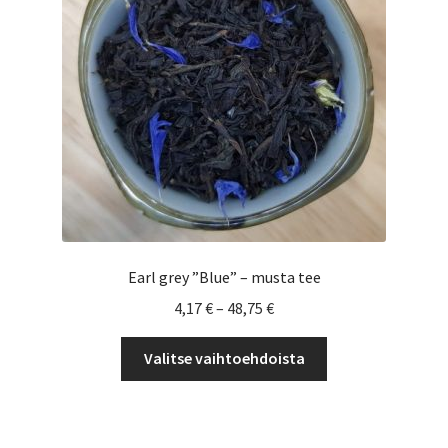
Yrityksille
Earl grey ”Blue” – musta tee
Hintaluokka:
4,17
€
–
48,75
€
4,17 €
Tällä
-
Valitse vaihtoehdoista
tuotteella
48,75 €
on
useampi
muunnelma.