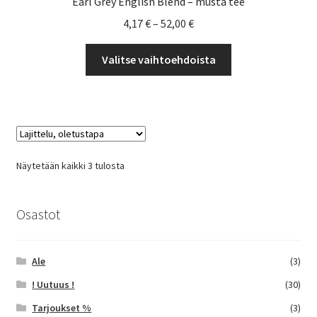
Earl Grey English Blend – musta tee
Hintaluokka:
4,17
€
–
52,00
€
4,17 €
Tällä
-
Valitse vaihtoehdoista
tuotteella
52,00 €
on
useampi
muunnelma.
Voit
tehdä
Näytetään kaikki 3 tulosta
valinnat
tuotteen
sivulla.
Osastot
Ale
(3)
! Uutuus !
(30)
Tarjoukset %
(3)