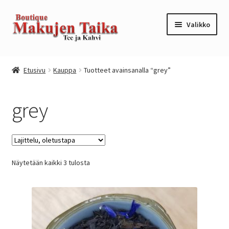
Siirry
Siirry
Valikko
navigointiin
sisältöön
Etusivu
Etusivu
Kauppa
Tuotteet avainsanalla “grey”
Kanta-asiakkuusohjelma / loyalty program
grey
Kassa
Kauppa
Näytetään kaikki 3 tulosta
Oma tili
Ostoskori
Tilaus- ja sopimusehdot