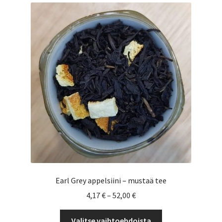
Voit
tehdä
valinnat
tuotteen
sivulla.
Earl Grey appelsiini – mustaä tee
Hintaluokka:
4,17
€
–
52,00
€
4,17 €
Tällä
-
Valitse vaihtoehdoista