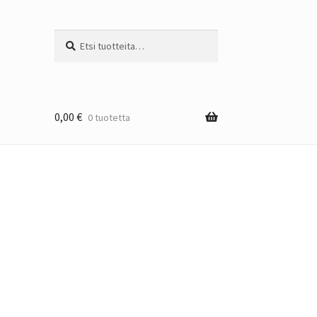
Etsi:
Haku
0,00
€
0 tuotetta