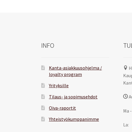
INFO
TU
Kanta-asiakkuusohjelma /
H
loyalty program
Kaup
Kant
Yrityksille
Tilaus- ja sopimusehdot
A
Oiva-raportit
Ma -
Yhteistyökumppanimme
La: