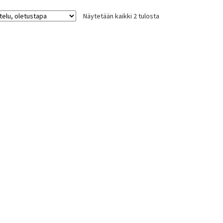
muunnelma.
Näytetään kaikki 2 tulosta
Voit
tehdä
valinnat
tuotteen
sivulla.