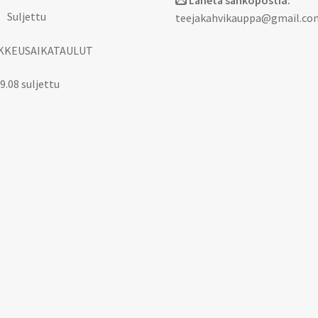
Lähetä sähköpostia:
 Suljettu
teejakahvikauppa@gmail.co
KKEUSAIKATAULUT
9.08 suljettu