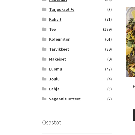
Tarjoukset %
(3)
Kahvit
(71)
Tee
(189)
Kofeiiniton
(61)
Tarvikkeet
(39)
Makeiset
(9)
Luomu
(47)
Joulu
(4)
F
Lahja
(5)
Vegaanituotteet
(2)
Osastot