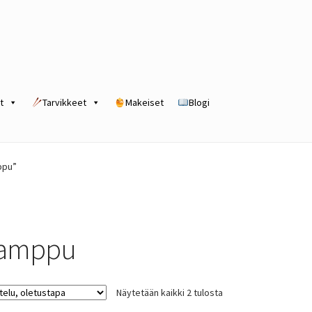
t
Tarvikkeet
Makeiset
Blogi
rogram
Kassa
Kauppa
Oma tili
Ostoskori
Tilaus- ja sopimusehdot
ppu”
amppu
Näytetään kaikki 2 tulosta