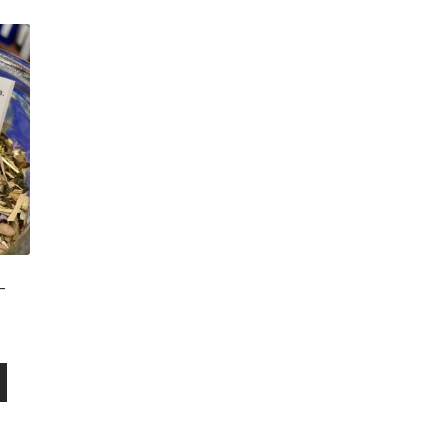
–
okka:
Tällä
tuotteella
on
useampi