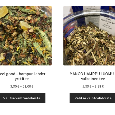
eel good – hampun lehdet
MANGO HAMPPU LUOMU 
yrttitee
valkoinen tee
Hintaluokka:
Hintalu
3,90
€
–
52,00
€
5,99
€
–
8,98
€
3,90 €
5,99 €
Tällä
-
-
Valitse vaihtoehdoista
Valitse vaihtoehdoista
tuotteella
52,00 €
8,98 €
on
useampi