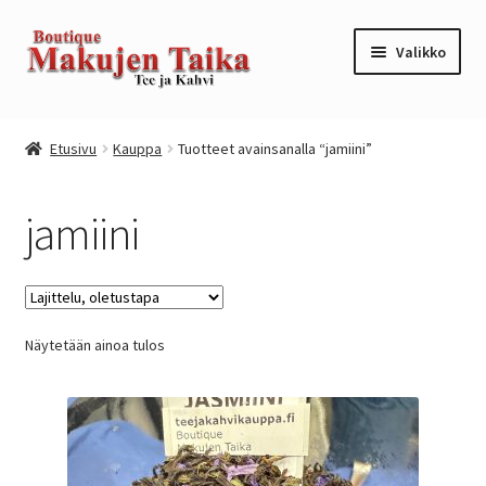
Siirry
Siirry
Valikko
navigointiin
sisältöön
Etusivu
Etusivu
Kauppa
Tuotteet avainsanalla “jamiini”
Kanta-asiakkuusohjelma / loyalty program
jamiini
Kassa
Kauppa
Näytetään ainoa tulos
Oma tili
Ostoskori
Tilaus- ja sopimusehdot