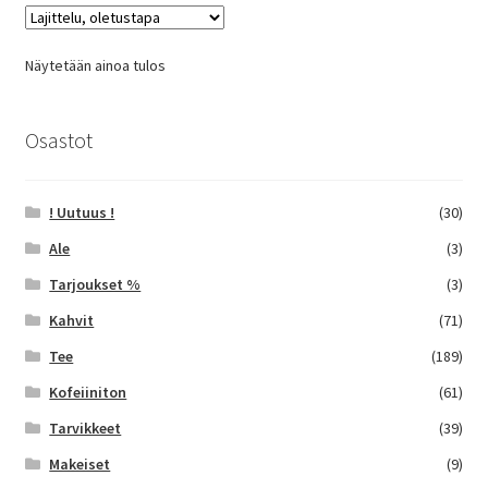
Voit
tehdä
Näytetään ainoa tulos
valinnat
tuotteen
sivulla.
Osastot
! Uutuus !
(30)
Ale
(3)
Tarjoukset %
(3)
Kahvit
(71)
Tee
(189)
Kofeiiniton
(61)
Tarvikkeet
(39)
Makeiset
(9)