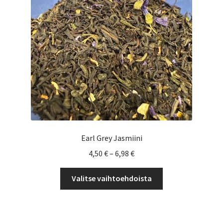
Yrityksille
Earl Grey Jasmiini
Hintaluokka:
4,50
€
–
6,98
€
4,50 €
Tällä
-
Valitse vaihtoehdoista
tuotteella
6,98 €
on
useampi
muunnelma.