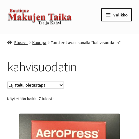
Siirry
Siirry
Valikko
navigointiin
sisältöön
Etusivu
Etusivu
Kauppa
Tuotteet avainsanalla “kahvisuodatin”
Kanta-asiakkuusohjelma / loyalty program
kahvisuodatin
Kassa
Kauppa
Näytetään kaikki 7 tulosta
Oma tili
Ostoskori
Tilaus- ja sopimusehdot