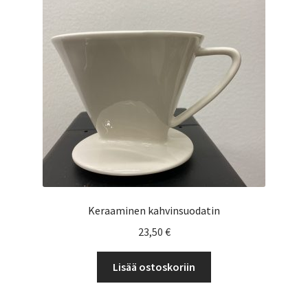
valinnat
tuotteen
sivulla.
Keraaminen kahvinsuodatin
23,50
€
Lisää ostoskoriin