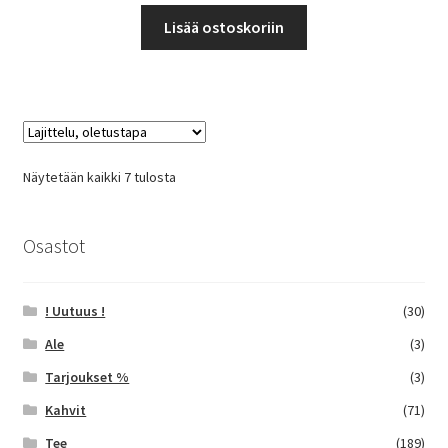
Lisää ostoskoriin
Näytetään kaikki 7 tulosta
Osastot
! Uutuus !
(30)
Ale
(3)
Tarjoukset %
(3)
Kahvit
(71)
Tee
(189)