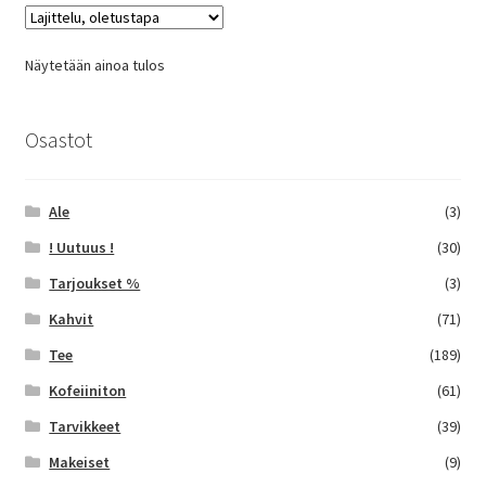
Voit
tehdä
Näytetään ainoa tulos
valinnat
tuotteen
sivulla.
Osastot
Ale
(3)
! Uutuus !
(30)
Tarjoukset %
(3)
Kahvit
(71)
Tee
(189)
Kofeiiniton
(61)
Tarvikkeet
(39)
Makeiset
(9)