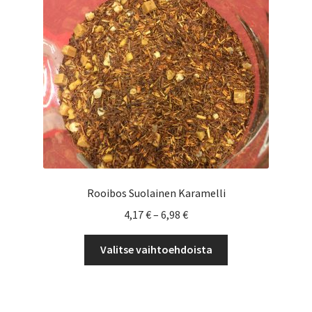
Yrityksille
Rooibos Suolainen Karamelli
Hintaluokka:
4,17
€
–
6,98
€
4,17 €
Tällä
-
Valitse vaihtoehdoista
tuotteella
6,98 €
on
useampi
muunnelma.