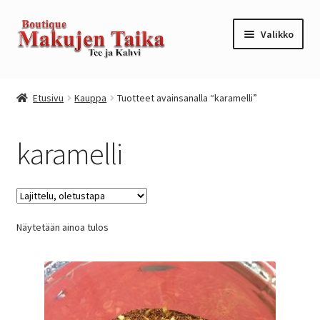
Siirry
Siirry
Valikko
navigointiin
sisältöön
Etusivu
Etusivu
Kauppa
Tuotteet avainsanalla “karamelli”
Kanta-asiakkuusohjelma / loyalty program
karamelli
Kassa
Kauppa
Näytetään ainoa tulos
Oma tili
Ostoskori
Tilaus- ja sopimusehdot