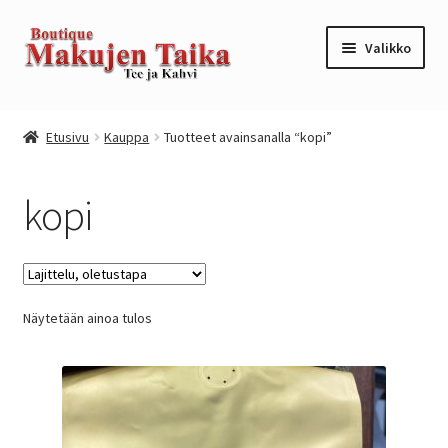
Siirry
Siirry
Valikko
navigointiin
sisältöön
Etusivu
Etusivu
Kauppa
Tuotteet avainsanalla “kopi”
Kanta-asiakkuusohjelma / loyalty program
kopi
Kassa
Kauppa
Näytetään ainoa tulos
Oma tili
Ostoskori
Tilaus- ja sopimusehdot