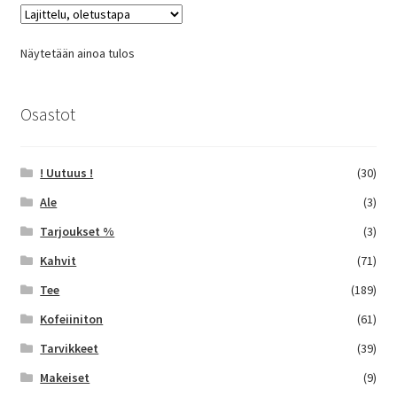
Voit
tehdä
Näytetään ainoa tulos
valinnat
tuotteen
sivulla.
Osastot
! Uutuus !
(30)
Ale
(3)
Tarjoukset %
(3)
Kahvit
(71)
Tee
(189)
Kofeiiniton
(61)
Tarvikkeet
(39)
Makeiset
(9)