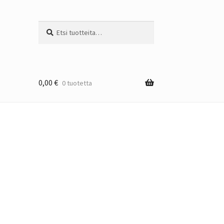
Etsi:
Haku
0,00
€
0 tuotetta