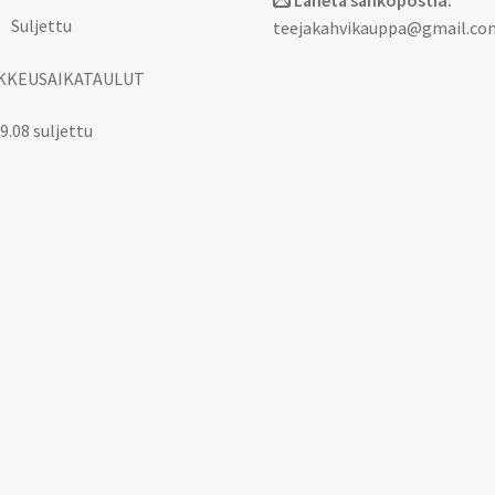
Lähetä sähköpostia:
 Suljettu
teejakahvikauppa@gmail.co
KKEUSAIKATAULUT
9.08 suljettu