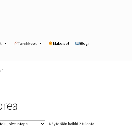
t
Tarvikkeet
Makeiset
Blogi
rogram
Kassa
Kauppa
Oma tili
Ostoskori
Tilaus- ja sopimusehdot
a”
orea
Näytetään kaikki 2 tulosta