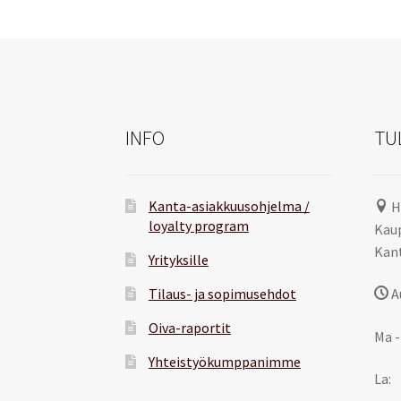
INFO
TU
Kanta-asiakkuusohjelma /
H
loyalty program
Kaup
Kant
Yrityksille
Tilaus- ja sopimusehdot
A
Oiva-raportit
Ma -
Yhteistyökumppanimme
La: