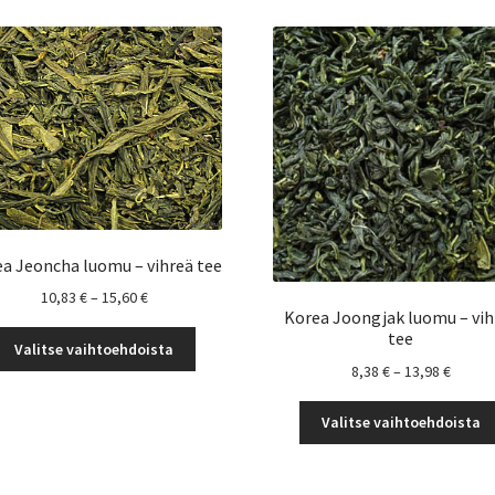
a Jeoncha luomu – vihreä tee
Hintaluokka:
10,83
€
–
15,60
€
Korea Joongjak luomu – vih
10,83 €
tee
Tällä
-
Valitse vaihtoehdoista
tuotteella
15,60 €
Hintal
8,38
€
–
13,98
€
on
8,38 €
useampi
-
Valitse vaihtoehdoista
muunnelma.
13,98 
Voit
tehdä