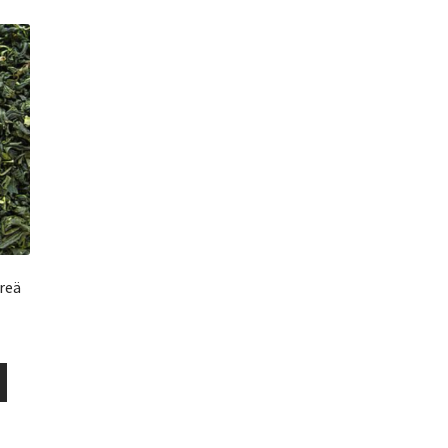
reä
uokka:
Tällä
tuotteella
€
on
useampi