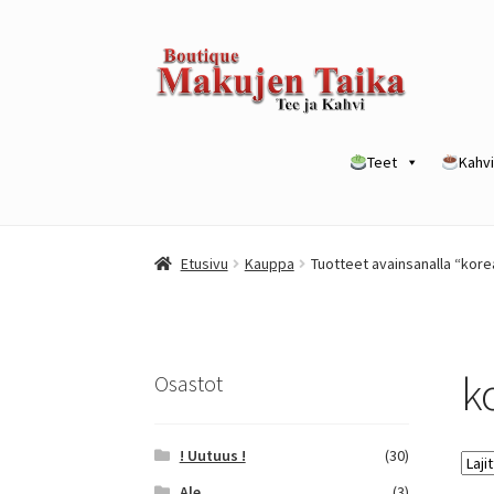
Siirry
Siirry
navigointiin
sisältöön
Teet
Kahvi
Etusivu
Kanta-asiakkuusohjelma / loyalty p
Etusivu
Kauppa
Tuotteet avainsanalla “kore
Yrityksille
k
Osastot
! Uutuus !
(30)
Ale
(3)