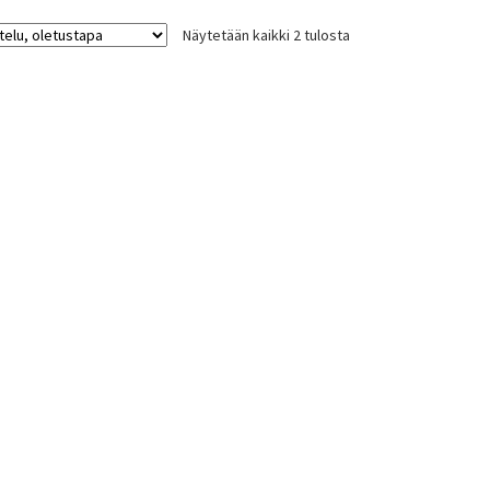
valinnat
Näytetään kaikki 2 tulosta
tuotteen
sivulla.