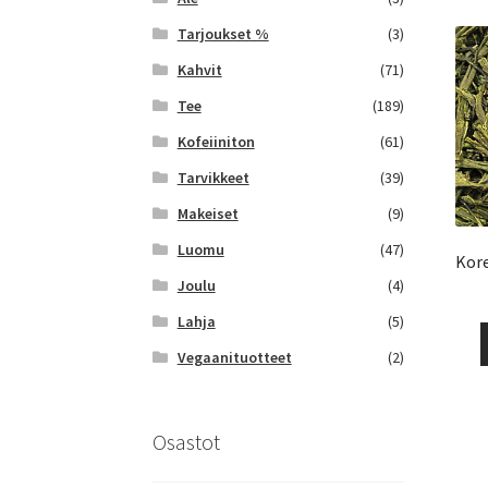
Tarjoukset %
(3)
Kahvit
(71)
Tee
(189)
Kofeiiniton
(61)
Tarvikkeet
(39)
Makeiset
(9)
Luomu
(47)
Kore
Joulu
(4)
Lahja
(5)
Vegaanituotteet
(2)
Osastot