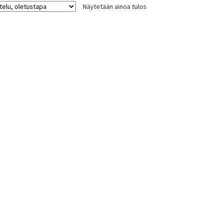
Näytetään ainoa tulos
Voit
tehdä
valinnat
tuotteen
sivulla.