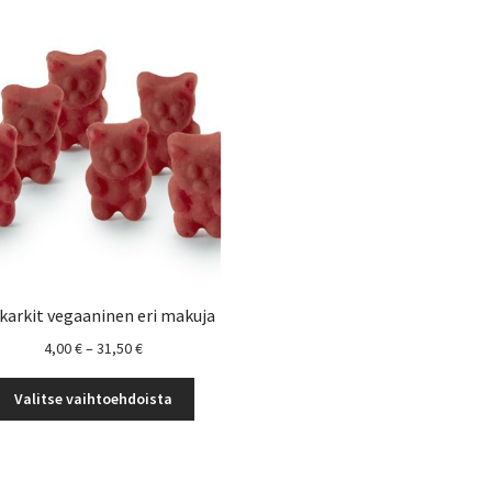
karkit vegaaninen eri makuja
Hintaluokka:
4,00
€
–
31,50
€
4,00 €
Tällä
-
Valitse vaihtoehdoista
tuotteella
31,50 €
on
useampi
muunnelma.