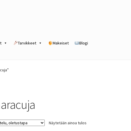
t
Tarvikkeet
Makeiset
Blogi
rogram
Kassa
Kauppa
Oma tili
Ostoskori
Tilaus- ja sopimusehdot
cuja”
aracuja
Näytetään ainoa tulos