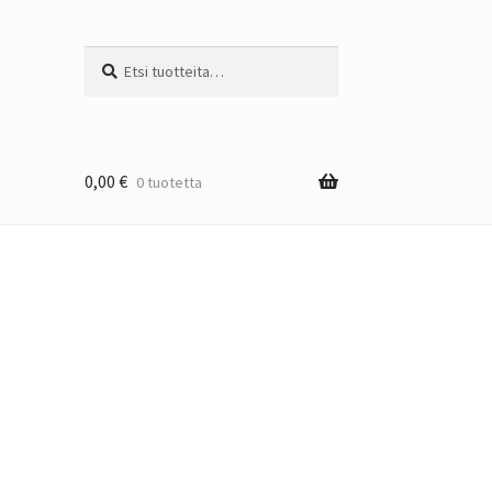
Etsi:
Haku
0,00
€
0 tuotetta