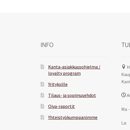
INFO
TU
Kanta-asiakkuusohjelma /
H
loyalty program
Kaup
Kant
Yrityksille
Tilaus- ja sopimusehdot
A
Oiva-raportit
Ma -
Yhteistyökumppanimme
La: