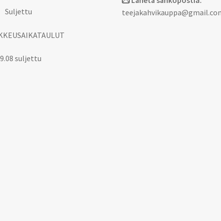
Lähetä sähköpostia:
 Suljettu
teejakahvikauppa@gmail.co
KKEUSAIKATAULUT
9.08 suljettu