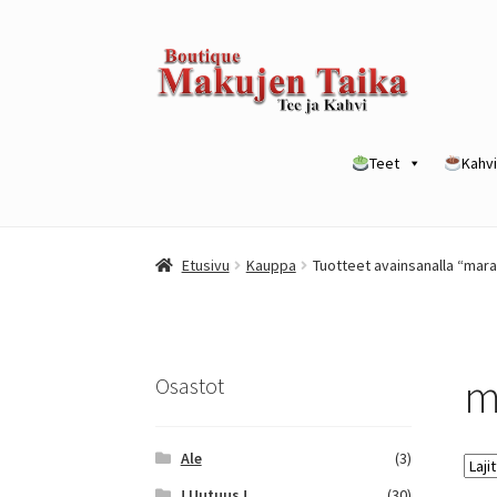
Siirry
Siirry
navigointiin
sisältöön
Teet
Kahvi
Etusivu
Kanta-asiakkuusohjelma / loyalty p
Etusivu
Kauppa
Tuotteet avainsanalla “mara
Yrityksille
m
Osastot
Ale
(3)
! Uutuus !
(30)