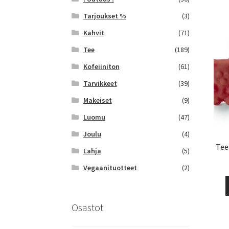
Tarjoukset %
(3)
Kahvit
(71)
Tee
(189)
Kofeiiniton
(61)
Tarvikkeet
(39)
Makeiset
(9)
Luomu
(47)
Joulu
(4)
Tee
Lahja
(5)
Vegaanituotteet
(2)
Osastot