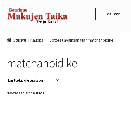
Siirry
Siirry
Valikko
navigointiin
sisältöön
Etusivu
Etusivu
Kauppa
Tuotteet avainsanalla “matchanpidike”
Kanta-asiakkuusohjelma / loyalty program
matchanpidike
Kassa
Kauppa
Näytetään ainoa tulos
Oma tili
Ostoskori
Tilaus- ja sopimusehdot