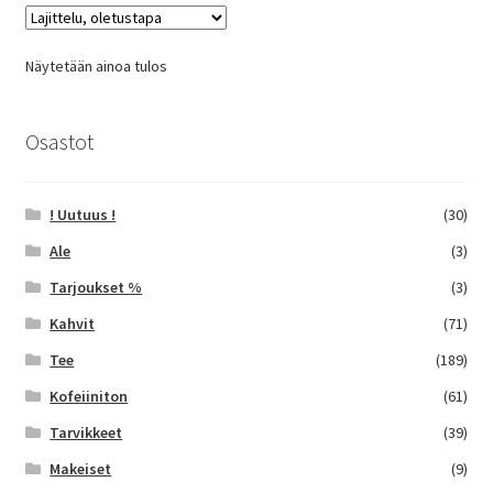
Näytetään ainoa tulos
Osastot
! Uutuus !
(30)
Ale
(3)
Tarjoukset %
(3)
Kahvit
(71)
Tee
(189)
Kofeiiniton
(61)
Tarvikkeet
(39)
Makeiset
(9)