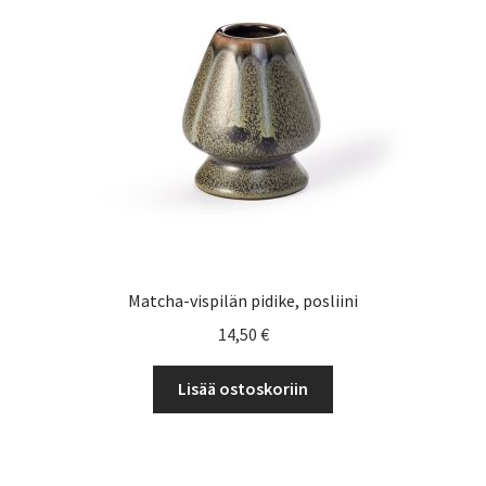
Yrityksille
Matcha-vispilän pidike, posliini
14,50
€
Lisää ostoskoriin