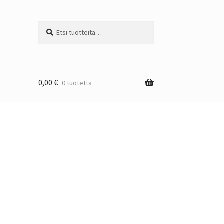
Etsi:
Haku
0,00
€
0 tuotetta