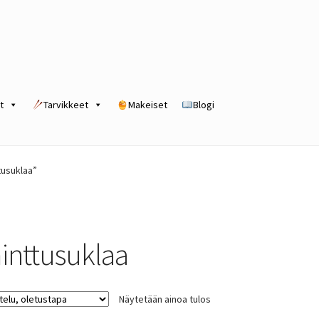
t
Tarvikkeet
Makeiset
Blogi
rogram
Kassa
Kauppa
Oma tili
Ostoskori
Tilaus- ja sopimusehdot
tusuklaa”
inttusuklaa
Näytetään ainoa tulos