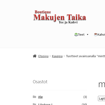
Siirry
Siirry
navigointiin
sisältöön
Teet
Kahvi
Etusivu
Kanta-asiakkuusohjelma / loyalty p
Etusivu
Kauppa
Tuotteet avainsanalla “mint
Yrityksille
m
Osastot
Ale
(3)
! Uutuus !
(30)