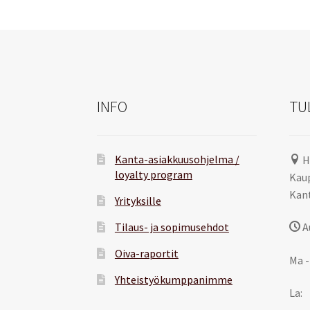
INFO
TU
Kanta-asiakkuusohjelma /
H
loyalty program
Kaup
Kant
Yrityksille
Tilaus- ja sopimusehdot
A
Oiva-raportit
Ma -
Yhteistyökumppanimme
La: