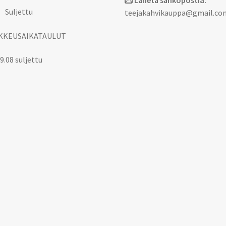
Lähetä sähköpostia:
 Suljettu
teejakahvikauppa@gmail.co
KKEUSAIKATAULUT
9.08 suljettu