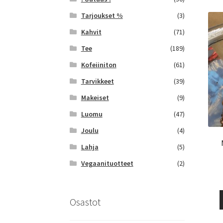
Tarjoukset %
(3)
Kahvit
(71)
Tee
(189)
Kofeiiniton
(61)
Tarvikkeet
(39)
Makeiset
(9)
Luomu
(47)
Joulu
(4)
Lahja
(5)
Vegaanituotteet
(2)
Osastot