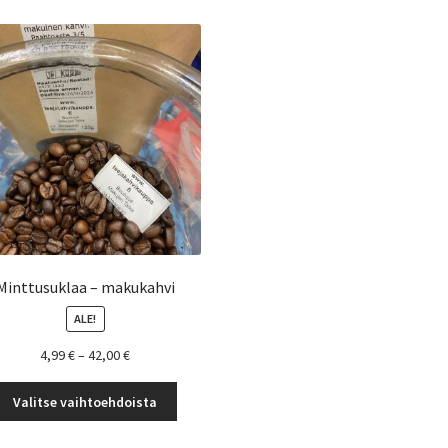
Minttusuklaa – makukahvi
ALE!
Hintaluokka:
4,99
€
–
42,00
€
4,99 €
Tällä
-
Valitse vaihtoehdoista
tuotteella
42,00 €
on