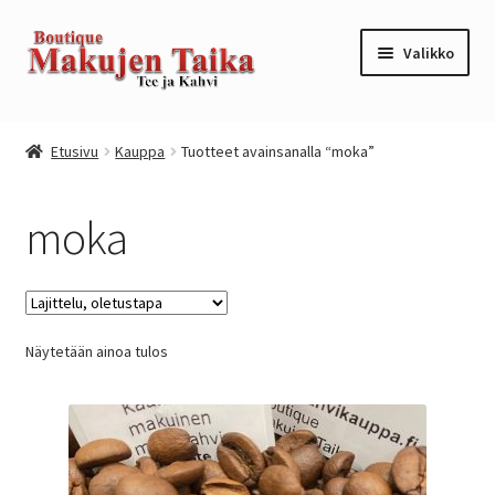
Siirry
Siirry
Valikko
navigointiin
sisältöön
Etusivu
Etusivu
Kauppa
Tuotteet avainsanalla “moka”
Kanta-asiakkuusohjelma / loyalty program
moka
Kassa
Kauppa
Näytetään ainoa tulos
Oma tili
Ostoskori
Tilaus- ja sopimusehdot