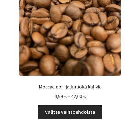
Yrityksille
Moccacino – jälkiruoka kahvia
Hintaluokka:
4,99
€
–
42,00
€
4,99 €
Tällä
-
Valitse vaihtoehdoista
tuotteella
42,00 €
on
useampi
muunnelma.