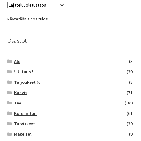
Voit
tehdä
Näytetään ainoa tulos
valinnat
tuotteen
sivulla.
Osastot
Ale
(3)
! Uutuus !
(30)
Tarjoukset %
(3)
Kahvit
(71)
Tee
(189)
Kofeiiniton
(61)
Tarvikkeet
(39)
Makeiset
(9)