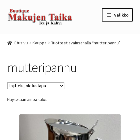
Siirry
Siirry
Valikko
navigointiin
sisältöön
Etusivu
Etusivu
Kauppa
Tuotteet avainsanalla “mutteripannu”
Kanta-asiakkuusohjelma / loyalty program
mutteripannu
Kassa
Kauppa
Näytetään ainoa tulos
Oma tili
Ostoskori
Tilaus- ja sopimusehdot