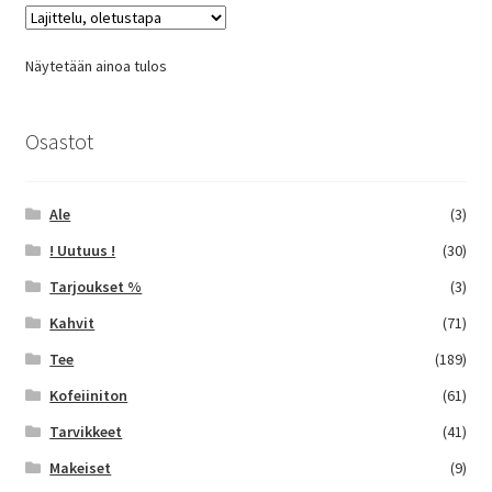
Näytetään ainoa tulos
Osastot
Ale
(3)
! Uutuus !
(30)
Tarjoukset %
(3)
Kahvit
(71)
Tee
(189)
Kofeiiniton
(61)
Tarvikkeet
(41)
Makeiset
(9)