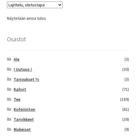
Näytetään ainoa tulos
Osastot
Ale
(3)
! Uutuus !
(30)
Tarjoukset %
(3)
Kahvit
(71)
Tee
(189)
Kofeiiniton
(61)
Tarvikkeet
(39)
Makeiset
(9)