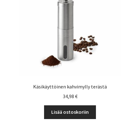
Yrityksille
Käsikäyttöinen kahvimylly terästä
34,98
€
Lisää ostoskoriin