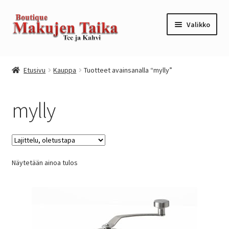
Siirry
Siirry
Valikko
navigointiin
sisältöön
Etusivu
Etusivu
Kauppa
Tuotteet avainsanalla “mylly”
Kanta-asiakkuusohjelma / loyalty program
mylly
Kassa
Kauppa
Näytetään ainoa tulos
Oma tili
Ostoskori
Tilaus- ja sopimusehdot