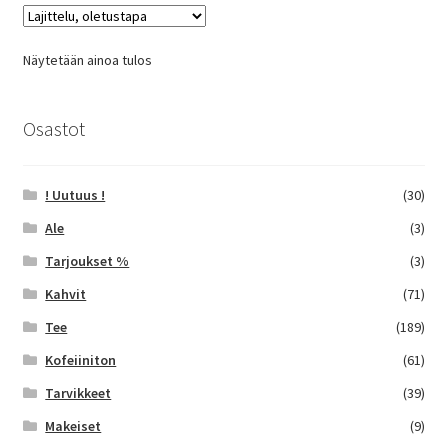
Voit
tehdä
Näytetään ainoa tulos
valinnat
tuotteen
sivulla.
Osastot
! Uutuus !
(30)
Ale
(3)
Tarjoukset %
(3)
Kahvit
(71)
Tee
(189)
Kofeiiniton
(61)
Tarvikkeet
(39)
Makeiset
(9)