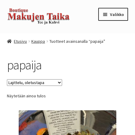
Siirry
Siirry
Valikko
navigointiin
sisältöön
Etusivu
Etusivu
Kauppa
Tuotteet avainsanalla “papaija”
Kanta-asiakkuusohjelma / loyalty program
papaija
Kassa
Kauppa
Näytetään ainoa tulos
Oma tili
Ostoskori
Tilaus- ja sopimusehdot