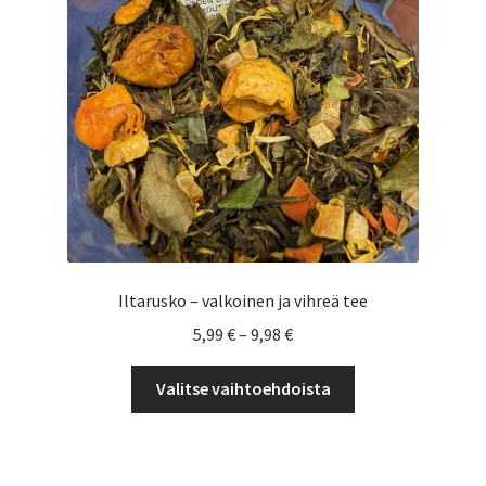
Yrityksille
Iltarusko – valkoinen ja vihreä tee
Hintaluokka:
5,99
€
–
9,98
€
5,99 €
Tällä
-
Valitse vaihtoehdoista
tuotteella
9,98 €
on
useampi
muunnelma.