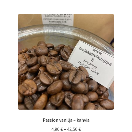
useampi
muunnelma.
Voit
tehdä
valinnat
tuotteen
sivulla.
Passion vanilja – kahvia
Hintaluokka:
4,90
€
–
42,50
€