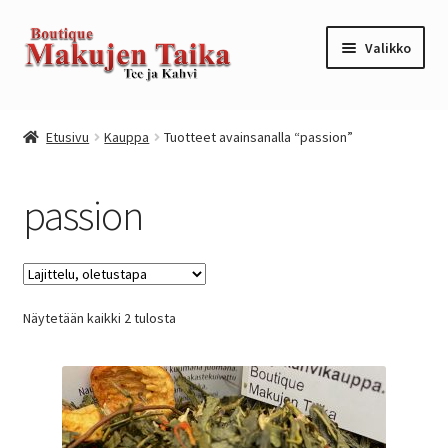
Siirry
Siirry
Valikko
navigointiin
sisältöön
Etusivu
Etusivu
Kauppa
Tuotteet avainsanalla “passion”
Kanta-asiakkuusohjelma / loyalty program
passion
Kassa
Kauppa
Näytetään kaikki 2 tulosta
Oma tili
Ostoskori
Tilaus- ja sopimusehdot