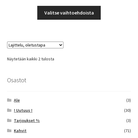
4,90 €
Tällä
-
Valitse vaihtoehdoista
tuotteella
42,50 €
on
useampi
muunnelma.
Voit
tehdä
Näytetään kaikki 2 tulosta
valinnat
tuotteen
sivulla.
Osastot
Ale
(3)
! Uutuus !
(30)
Tarjoukset %
(3)
Kahvit
(71)