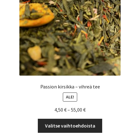
Yrityksille
Passion kirsikka – vihreä tee
ALE!
Hintaluokka:
4,50
€
–
55,00
€
4,50 €
Tällä
-
Valitse vaihtoehdoista
tuotteella
55,00 €
on