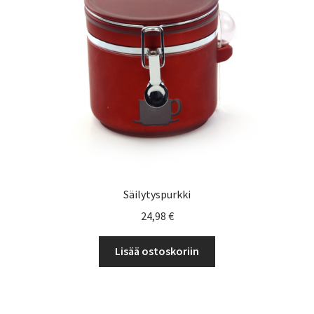
Yrityksille
Säilytyspurkki
24,98
€
Lisää ostoskoriin