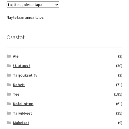
Näytetään ainoa tulos
Osastot
Ale
(3)
! Uutuus !
(30)
Tarjoukset %
(3)
Kahvit
(71)
Tee
(189)
Kofeiiniton
(61)
Tarvikkeet
(39)
Makeiset
(9)