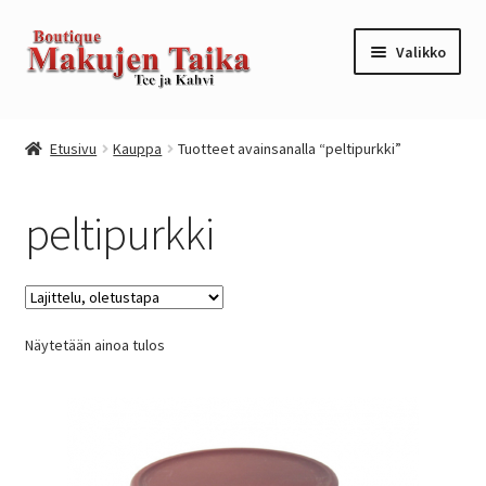
Siirry
Siirry
Valikko
navigointiin
sisältöön
Etusivu
Etusivu
Kauppa
Tuotteet avainsanalla “peltipurkki”
Kanta-asiakkuusohjelma / loyalty program
peltipurkki
Kassa
Kauppa
Näytetään ainoa tulos
Oma tili
Ostoskori
Tilaus- ja sopimusehdot