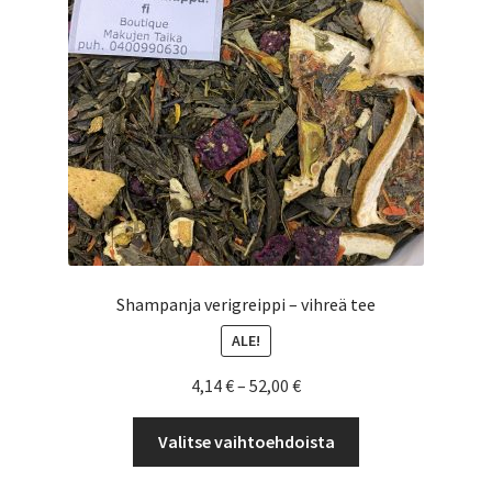
Yrityksille
Shampanja verigreippi – vihreä tee
ALE!
Hintaluokka:
4,14
€
–
52,00
€
4,14 €
Tällä
-
Valitse vaihtoehdoista
tuotteella
52,00 €
on