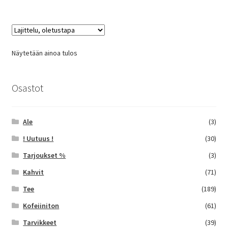
useampi
muunnelma.
Voit
tehdä
Näytetään ainoa tulos
valinnat
tuotteen
sivulla.
Osastot
Ale
(3)
! Uutuus !
(30)
Tarjoukset %
(3)
Kahvit
(71)
Tee
(189)
Kofeiiniton
(61)
Tarvikkeet
(39)