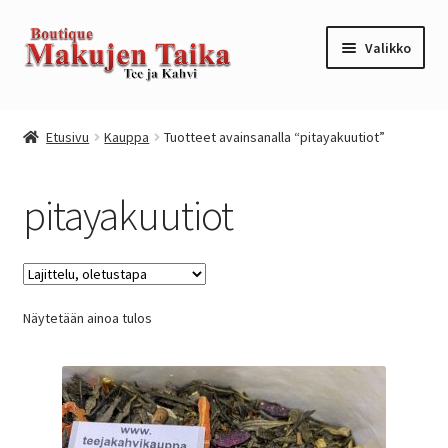
Siirry
Siirry
Valikko
navigointiin
sisältöön
Etusivu
Etusivu
Kauppa
Tuotteet avainsanalla “pitayakuutiot”
Kanta-asiakkuusohjelma / loyalty program
pitayakuutiot
Kassa
Kauppa
Näytetään ainoa tulos
Oma tili
Ostoskori
Tilaus- ja sopimusehdot