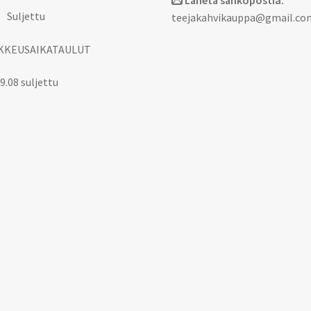
Lähetä sähköpostia:
 Suljettu
teejakahvikauppa@gmail.co
KKEUSAIKATAULUT
9.08 suljettu