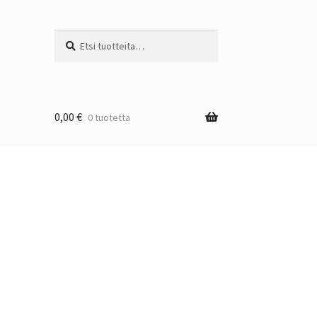
Etsi:
Haku
0,00
€
0 tuotetta