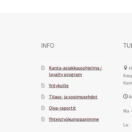
INFO
TU
Kanta-asiakkuusohjelma /
H
loyalty program
Kaup
Kant
Yrityksille
Tilaus- ja sopimusehdot
A
Oiva-raportit
Ma -
Yhteistyökumppanimme
La: