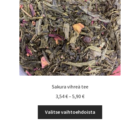
Yrityksille
Sakura vihreä tee
Hintaluokka:
3,54
€
–
5,90
€
3,54 €
Tällä
-
Valitse vaihtoehdoista
tuotteella
5,90 €
on
useampi
muunnelma.