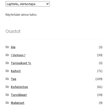
Voit
tehdä
Näytetään ainoa tulos
valinnat
tuotteen
sivulla.
Osastot
Ale
(3)
! Uutuus !
(30)
Tarjoukset %
(3)
Kahvit
(71)
Tee
(189)
Kofeiiniton
(61)
Tarvikkeet
(39)
Makeiset
(9)