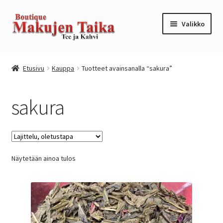
Siirry
Siirry
Valikko
navigointiin
sisältöön
Etusivu
Etusivu
Kauppa
Tuotteet avainsanalla “sakura”
Kanta-asiakkuusohjelma / loyalty program
sakura
Kassa
Kauppa
Näytetään ainoa tulos
Oma tili
Ostoskori
Tilaus- ja sopimusehdot