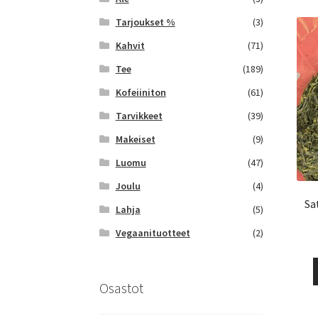
Tarjoukset %
(3)
Kahvit
(71)
Tee
(189)
Kofeiiniton
(61)
Tarvikkeet
(39)
Makeiset
(9)
Luomu
(47)
Joulu
(4)
Sa
Lahja
(5)
Vegaanituotteet
(2)
Osastot