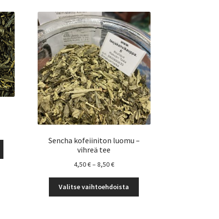
uokka:
Sencha kofeiiniton luomu –
Tällä
vihreä tee
tuotteella
€
Hintaluokka:
4,50
€
–
8,50
€
on
4,50 €
useampi
Tällä
-
Valitse vaihtoehdoista
muunnelma.
tuotteella
8,50 €
Voit
on
tehdä
useampi