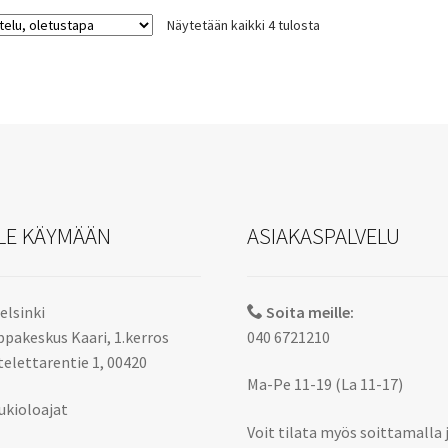
muunnelma.
Näytetään kaikki 4 tulosta
Voit
tehdä
valinnat
tuotteen
sivulla.
LE KÄYMÄÄN
ASIAKASPALVELU
elsinki
Soita meille:
pakeskus Kaari, 1.kerros
040 6721210
elettarentie 1, 00420
Ma-Pe 11-19 (La 11-17)
ukioloajat
Voit tilata myös soittamalla 