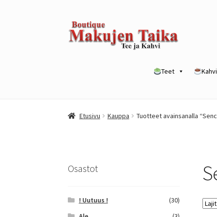
Siirry
Siirry
navigointiin
sisältöön
Teet
Kahvi
Etusivu
Kanta-asiakkuusohjelma / loyalty p
Etusivu
Kauppa
Tuotteet avainsanalla “Sen
Yrityksille
S
Osastot
! Uutuus !
(30)
Ale
(3)