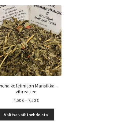
muunnelma.
Voit
tehdä
valinnat
tuotteen
sivulla.
ncha kofeiiniton Mansikka –
vihreä tee
Hintaluokka:
4,50
€
–
7,50
€
4,50 €
Tällä
-
Valitse vaihtoehdoista
tuotteella
7,50 €
on
useampi