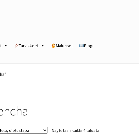
t
Tarvikkeet
Makeiset
Blogi
rogram
Kassa
Kauppa
Oma tili
Ostoskori
Tilaus- ja sopimusehdot
cha”
encha
Näytetään kaikki 4 tulosta