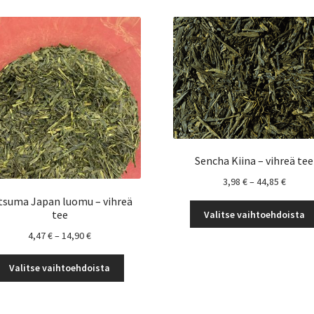
Sencha Kiina – vihreä tee
Hintal
3,98
€
–
44,85
€
3,98 €
tsuma Japan luomu – vihreä
-
tee
Valitse vaihtoehdoista
44,85 
Hintaluokka:
4,47
€
–
14,90
€
4,47 €
Tällä
-
Valitse vaihtoehdoista
tuotteella
14,90 €
on
useampi