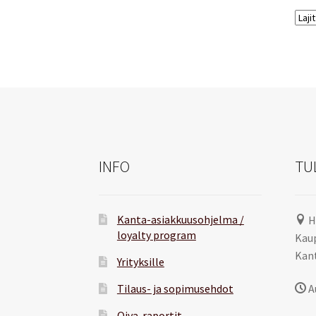
INFO
TU
Kanta-asiakkuusohjelma /
H
loyalty program
Kaup
Kant
Yrityksille
Tilaus- ja sopimusehdot
A
Oiva-raportit