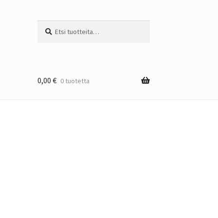
Etsi:
Haku
0,00
€
0 tuotetta