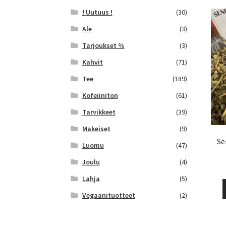
! Uutuus !
(30)
Ale
(3)
Tarjoukset %
(3)
Kahvit
(71)
Tee
(189)
Kofeiiniton
(61)
Tarvikkeet
(39)
Makeiset
(9)
Se
Luomu
(47)
Joulu
(4)
Lahja
(5)
Vegaanituotteet
(2)