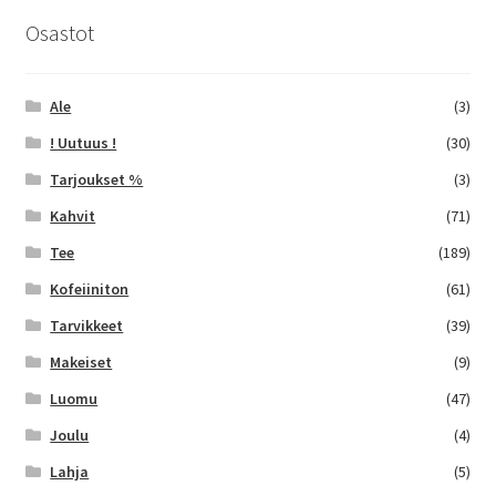
tuotteen
sivulla.
Osastot
Ale
(3)
! Uutuus !
(30)
Tarjoukset %
(3)
Kahvit
(71)
Tee
(189)
Kofeiiniton
(61)
Tarvikkeet
(39)
Makeiset
(9)
Luomu
(47)
Joulu
(4)
Lahja
(5)