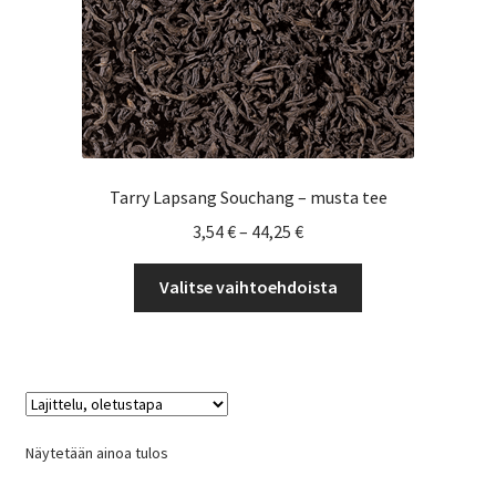
Yrityksille
Tarry Lapsang Souchang – musta tee
Hintaluokka:
3,54
€
–
44,25
€
3,54 €
Tällä
-
Valitse vaihtoehdoista
tuotteella
44,25 €
on
useampi
muunnelma.
Voit
tehdä
Näytetään ainoa tulos
valinnat