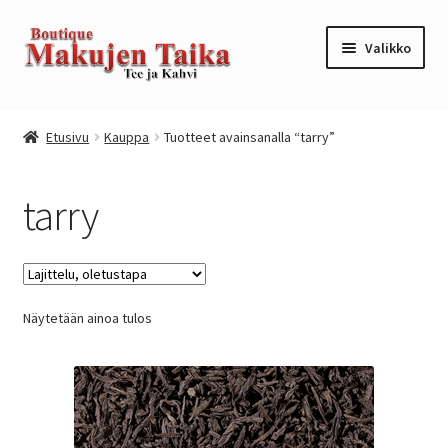
Siirry
Siirry
Valikko
navigointiin
sisältöön
Etusivu
Etusivu
Kauppa
Tuotteet avainsanalla “tarry”
Kanta-asiakkuusohjelma / loyalty program
tarry
Kassa
Kauppa
Näytetään ainoa tulos
Oma tili
Ostoskori
Tilaus- ja sopimusehdot