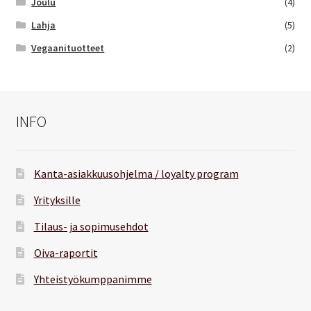
Joulu
(4)
Lahja
(5)
Vegaanituotteet
(2)
INFO
Kanta-asiakkuusohjelma / loyalty program
Yrityksille
Tilaus- ja sopimusehdot
Oiva-raportit
Yhteistyökumppanimme