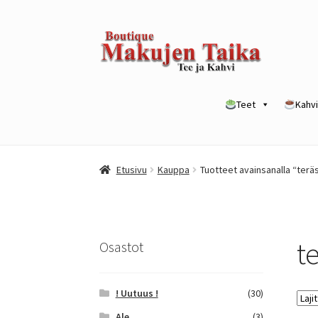
Siirry
Siirry
navigointiin
sisältöön
Teet
Kahvi
Etusivu
Kanta-asiakkuusohjelma / loyalty p
Etusivu
Kauppa
Tuotteet avainsanalla “terä
Yrityksille
t
Osastot
! Uutuus !
(30)
Ale
(3)