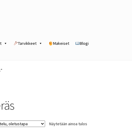
t
Tarvikkeet
Makeiset
Blogi
rogram
Kassa
Kauppa
Oma tili
Ostoskori
Tilaus- ja sopimusehdot
s”
eräs
Näytetään ainoa tulos