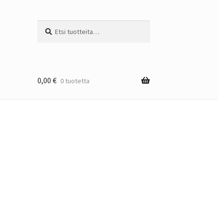
Etsi:
Haku
0,00
€
0 tuotetta