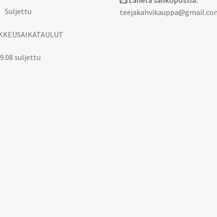
Lähetä sähköpostia:
 Suljettu
teejakahvikauppa@gmail.co
KKEUSAIKATAULUT
9.08 suljettu