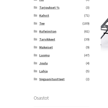
Tarjoukset %
(3)
Kahvit
(71)
Tee
(189)
Kofeiiniton
(61)
Tarvikkeet
(39)
Makeiset
(9)
Luomu
(47)
Joulu
(4)
Lahja
(5)
Vegaanituotteet
(2)
Osastot