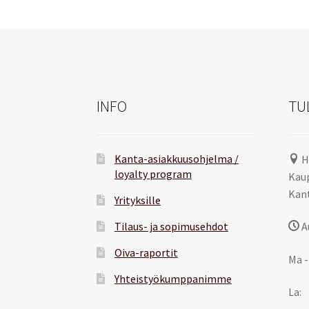
INFO
TU
Kanta-asiakkuusohjelma /
H
loyalty program
Kaup
Kant
Yrityksille
Tilaus- ja sopimusehdot
A
Oiva-raportit
Ma -
Yhteistyökumppanimme
La: