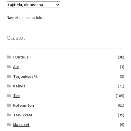
Voit
tehdä
Näytetään ainoa tulos
valinnat
tuotteen
sivulla.
Osastot
! Uutuus !
(30)
Ale
(3)
Tarjoukset %
(3)
Kahvit
(71)
Tee
(189)
Kofeiiniton
(61)
Tarvikkeet
(39)
Makeiset
(9)