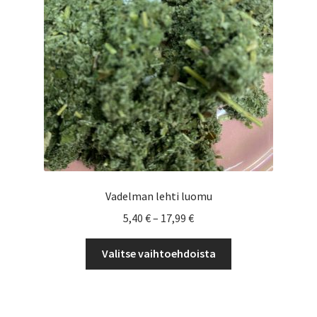
Yrityksille
Vadelman lehti luomu
Hintaluokka:
5,40
€
–
17,99
€
5,40 €
Tällä
-
Valitse vaihtoehdoista
tuotteella
17,99 €
on
useampi
muunnelma.