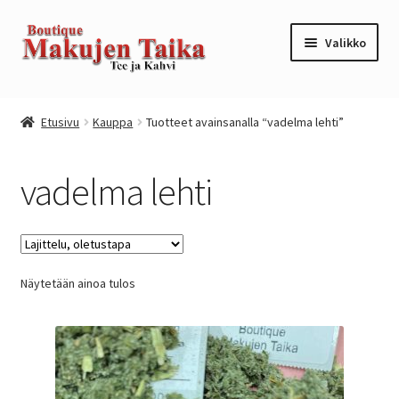
Siirry
Siirry
Valikko
navigointiin
sisältöön
Etusivu
Etusivu
Kauppa
Tuotteet avainsanalla “vadelma lehti”
Kanta-asiakkuusohjelma / loyalty program
vadelma lehti
Kassa
Kauppa
Näytetään ainoa tulos
Oma tili
Ostoskori
Tilaus- ja sopimusehdot