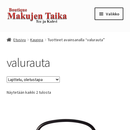
Siirry
Siirry
Valikko
navigointiin
sisältöön
Etusivu
Etusivu
Kauppa
Tuotteet avainsanalla “valurauta”
Kanta-asiakkuusohjelma / loyalty program
valurauta
Kassa
Kauppa
Näytetään kaikki 2 tulosta
Oma tili
Ostoskori
Tilaus- ja sopimusehdot