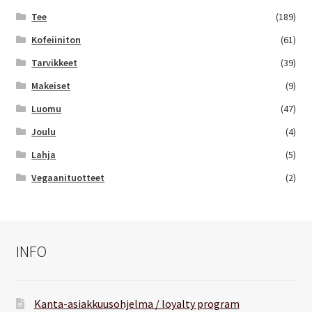
Tee
(189)
Kofeiiniton
(61)
Tarvikkeet
(39)
Makeiset
(9)
Luomu
(47)
Joulu
(4)
Lahja
(5)
Vegaanituotteet
(2)
INFO
Kanta-asiakkuusohjelma / loyalty program