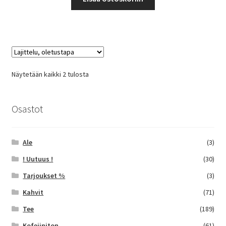
Näytetään kaikki 2 tulosta
Osastot
Ale
(3)
! Uutuus !
(30)
Tarjoukset %
(3)
Kahvit
(71)
Tee
(189)
Kofeiiniton
(61)