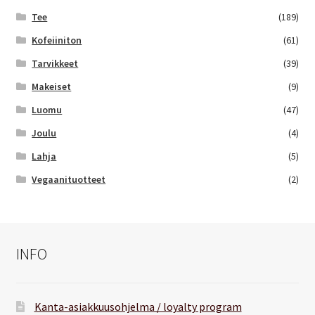
Tee
(189)
Kofeiiniton
(61)
Tarvikkeet
(39)
Makeiset
(9)
Luomu
(47)
Joulu
(4)
Lahja
(5)
Vegaanituotteet
(2)
INFO
Kanta-asiakkuusohjelma / loyalty program