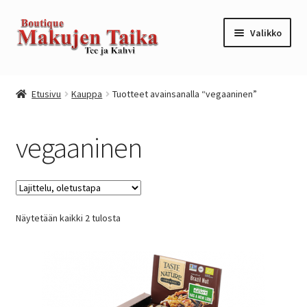
Siirry
Siirry
Valikko
navigointiin
sisältöön
Etusivu
Etusivu
Kauppa
Tuotteet avainsanalla “vegaaninen”
Kanta-asiakkuusohjelma / loyalty program
vegaaninen
Kassa
Kauppa
Näytetään kaikki 2 tulosta
Oma tili
Ostoskori
Tilaus- ja sopimusehdot