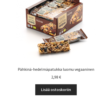
Yrityksille
Pähkinä-hedelmäpatukka luomu vegaaninen
2,98
€
Lisää ostoskoriin