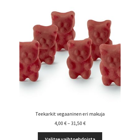
Teekarkit vegaaninen eri makuja
Hintaluokka:
4,00
€
–
31,50
€
4,00 €
Tällä
-
Valitse vaihtoehdoista