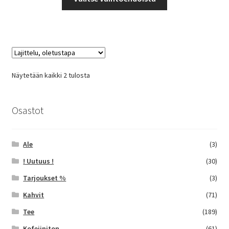
tuotteella
31,50 €
on
useampi
muunnelma.
Voit
tehdä
Näytetään kaikki 2 tulosta
valinnat
tuotteen
sivulla.
Osastot
Ale
(3)
! Uutuus !
(30)
Tarjoukset %
(3)
Kahvit
(71)
Tee
(189)
Kofeiiniton
(61)