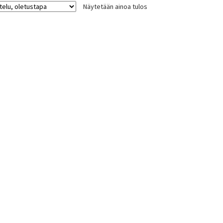
Näytetään ainoa tulos
Voit
tehdä
valinnat
tuotteen
sivulla.