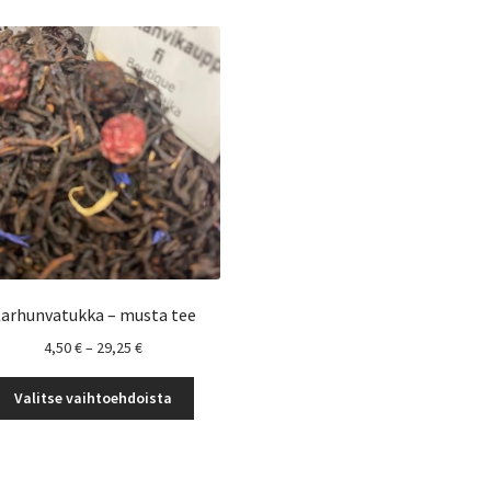
arhunvatukka – musta tee
Hintaluokka:
4,50
€
–
29,25
€
4,50 €
Tällä
-
Valitse vaihtoehdoista
tuotteella
29,25 €
on
useampi
muunnelma.