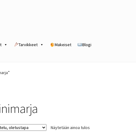
t
Tarvikkeet
Makeiset
Blogi
rogram
Kassa
Kauppa
Oma tili
Ostoskori
Tilaus- ja sopimusehdot
marja”
iinimarja
Näytetään ainoa tulos