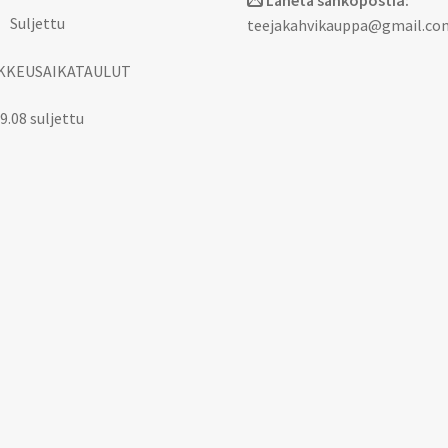
Lähetä sähköpostia:
 Suljettu
teejakahvikauppa@gmail.co
KKEUSAIKATAULUT
9.08 suljettu