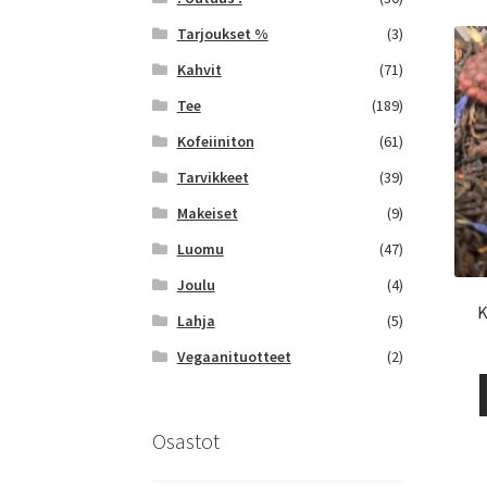
Tarjoukset %
(3)
Kahvit
(71)
Tee
(189)
Kofeiiniton
(61)
Tarvikkeet
(39)
Makeiset
(9)
Luomu
(47)
Joulu
(4)
K
Lahja
(5)
Vegaanituotteet
(2)
Osastot