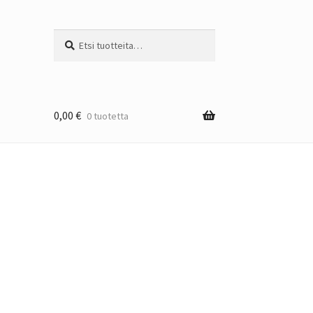
Etsi:
Haku
0,00
€
0 tuotetta