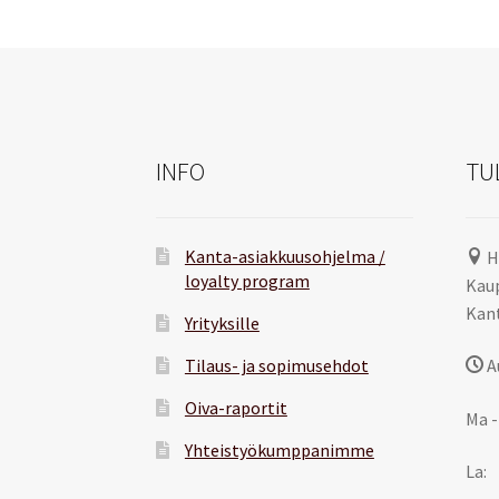
INFO
TU
Kanta-asiakkuusohjelma /
H
loyalty program
Kaup
Kant
Yrityksille
Tilaus- ja sopimusehdot
A
Oiva-raportit
Ma -
Yhteistyökumppanimme
La: