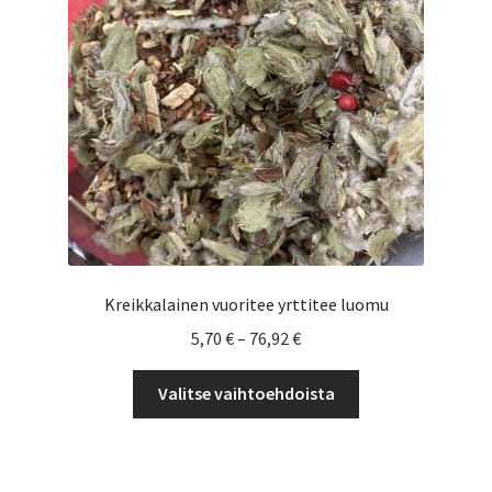
Yrityksille
Kreikkalainen vuoritee yrttitee luomu
Hintaluokka:
5,70
€
–
76,92
€
5,70 €
Tällä
-
Valitse vaihtoehdoista
tuotteella
76,92 €
on
useampi
muunnelma.