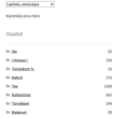
Voit
tehdä
Näytetään ainoa tulos
valinnat
tuotteen
sivulla.
Osastot
Ale
(3)
! Uutuus !
(30)
Tarjoukset %
(3)
Kahvit
(71)
Tee
(189)
Kofeiiniton
(61)
Tarvikkeet
(39)
Makeiset
(9)