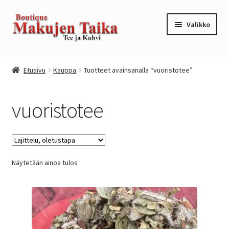
Siirry
Siirry
Valikko
navigointiin
sisältöön
Etusivu
Etusivu
Kauppa
Tuotteet avainsanalla “vuoristotee”
Kanta-asiakkuusohjelma / loyalty program
vuoristotee
Kassa
Kauppa
Näytetään ainoa tulos
Oma tili
Ostoskori
Tilaus- ja sopimusehdot