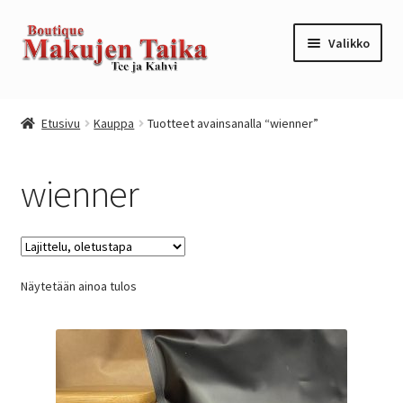
Siirry
Siirry
Valikko
navigointiin
sisältöön
Etusivu
Etusivu
Kauppa
Tuotteet avainsanalla “wienner”
Kanta-asiakkuusohjelma / loyalty program
wienner
Kassa
Kauppa
Näytetään ainoa tulos
Oma tili
Ostoskori
Tilaus- ja sopimusehdot