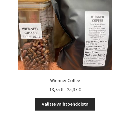
Yrityksille
Wienner Coffee
Hintaluokka:
13,75
€
–
25,37
€
13,75 €
Tällä
-
Valitse vaihtoehdoista
tuotteella
25,37 €
on
useampi
muunnelma.