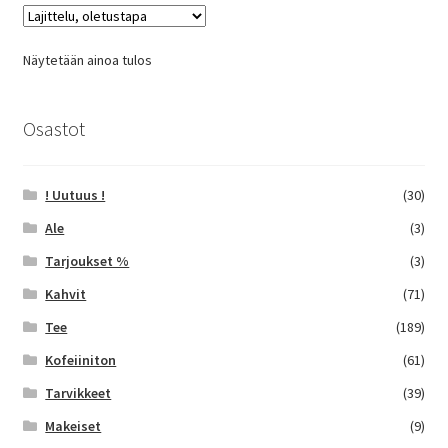
Voit
tehdä
Näytetään ainoa tulos
valinnat
tuotteen
sivulla.
Osastot
! Uutuus !
(30)
Ale
(3)
Tarjoukset %
(3)
Kahvit
(71)
Tee
(189)
Kofeiiniton
(61)
Tarvikkeet
(39)
Makeiset
(9)