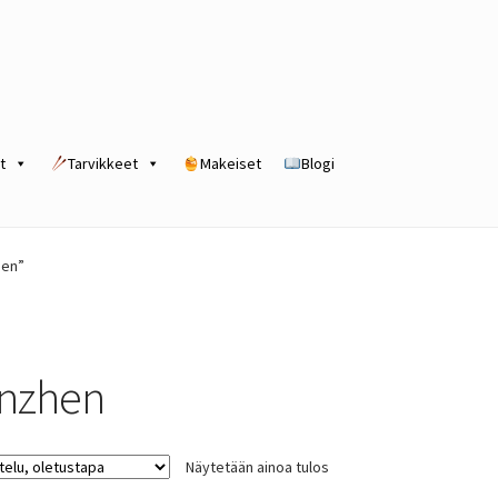
t
Tarvikkeet
Makeiset
Blogi
rogram
Kassa
Kauppa
Oma tili
Ostoskori
Tilaus- ja sopimusehdot
hen”
inzhen
Näytetään ainoa tulos