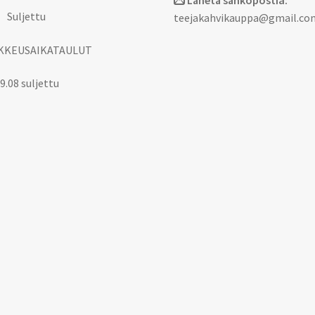
Lähetä sähköpostia:
 Suljettu
teejakahvikauppa@gmail.co
KKEUSAIKATAULUT
9.08 suljettu