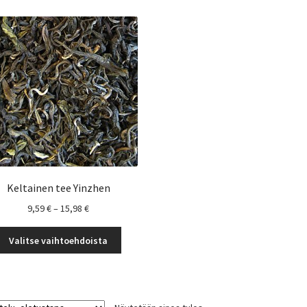
Keltainen tee Yinzhen
Hintaluokka:
9,59
€
–
15,98
€
9,59 €
Tällä
-
Valitse vaihtoehdoista
tuotteella
15,98 €
on
useampi
muunnelma.