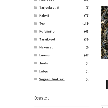
Tarjoukset %
(3)
Kahvit
(71)
Tee
(189)
Kofeiiniton
(61)
Tarvikkeet
(39)
Makeiset
(9)
Luomu
(47)
Joulu
(4)
Lahja
(5)
Vegaanituotteet
(2)
Osastot