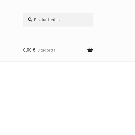
Etsi:
Haku
0,00
€
0 tuotetta