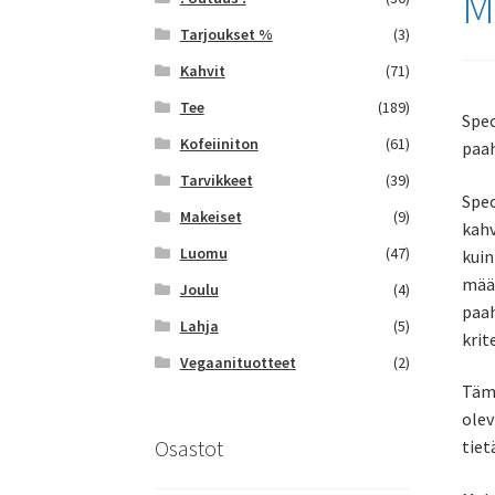
M
Tarjoukset %
(3)
Kahvit
(71)
Tee
(189)
Spec
Kofeiiniton
(61)
paah
Tarvikkeet
(39)
Spec
Makeiset
(9)
kahv
Luomu
(47)
kuin
määr
Joulu
(4)
paah
Lahja
(5)
krit
Vegaanituotteet
(2)
Tämä
olev
Osastot
tiet