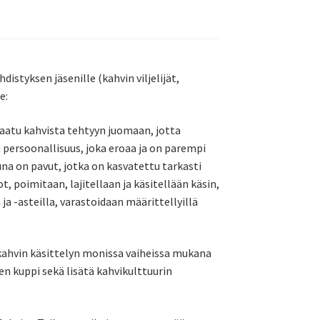
distyksen jäsenille (kahvin viljelijät,
e:
laatu kahvista tehtyyn juomaan, jotta
a persoonallisuus, joka eroaa ja on parempi
una on pavut, jotka on kasvatettu tarkasti
t, poimitaan, lajitellaan ja käsitellään käsin,
 -asteilla, varastoidaan määrittellyillä
 kahvin käsittelyn monissa vaiheissa mukana
en kuppi sekä lisätä kahvikulttuurin