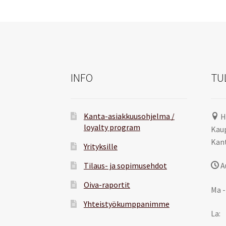
INFO
TU
Kanta-asiakkuusohjelma /
H
loyalty program
Kaup
Kant
Yrityksille
Tilaus- ja sopimusehdot
A
Oiva-raportit
Ma -
Yhteistyökumppanimme
La: