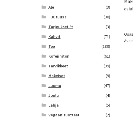
Maku
Ale
(3)
asia
! Uutuus !
(30)
Tarjoukset %
(3)
Osas
Kahvit
(71)
Avai
Tee
(189)
Kofeiiniton
(61)
Tarvikkeet
(39)
Makeiset
(9)
Luomu
(47)
Joulu
(4)
Lahja
(5)
Vegaanituotteet
(2)