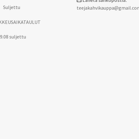
Lähetä sähköpostia:
 Suljettu
teejakahvikauppa@gmail.co
KKEUSAIKATAULUT
9.08 suljettu