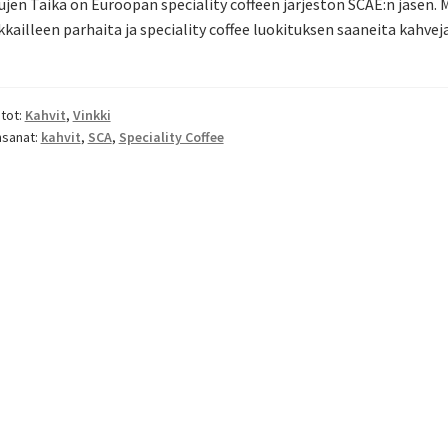
jen Taika on Euroopan speciality coffeen järjestön SCAE:n jäsen
kkailleen parhaita ja speciality coffee luokituksen saaneita kahveja
tot:
Kahvit
,
Vinkki
nsanat:
kahvit
,
SCA
,
Speciality Coffee