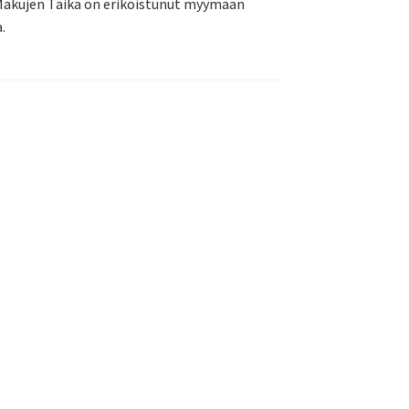
. Makujen Taika on erikoistunut myymään
.