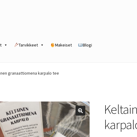
t
Tarvikkeet
Makeiset
Blogi
rogram
Kassa
Kauppa
Oma tili
Ostoskori
Tilaus- ja sopimusehdot
inen granaattiomena karpalo tee
Keltai
karpal