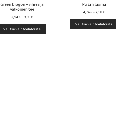
Green Dragon – vihreä ja
Pu Erh luomu
valkoinen tee
Hintalu
4,74
€
–
7,90
€
Hintaluokka:
5,94
€
–
9,90
€
4,74 €
5,94 €
-
Valitse vaihtoehdoista
Tällä
-
7,90 €
Valitse vaihtoehdoista
tuotteella
9,90 €
on
useampi
muunnelma.
Voit
tehdä
valinnat
tuotteen
sivulla.