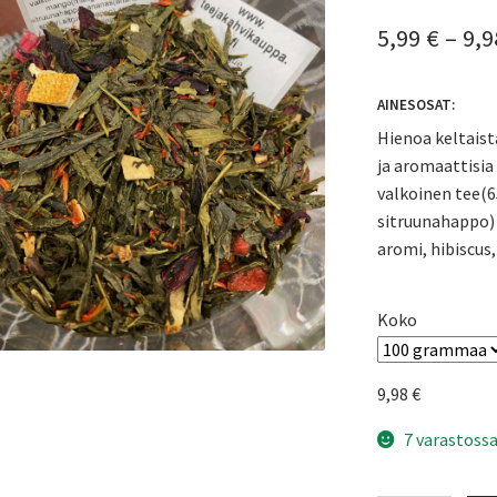
5,99
€
–
9,
AINESOSAT:
Hienoa keltaist
ja aromaattisia
valkoinen tee(6
sitruunahappo) 
aromi, hibiscus,
Koko
9,98
€
7 varastossa