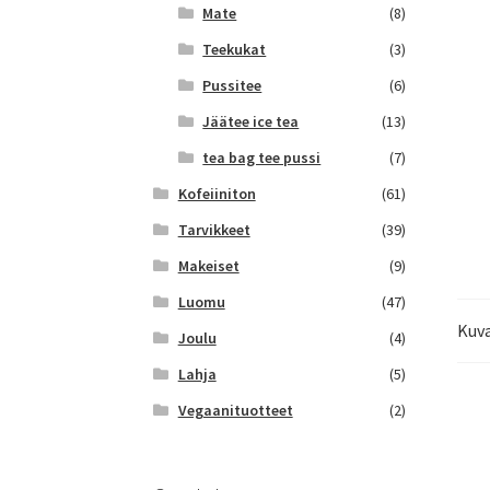
Mate
(8)
Teekukat
(3)
Pussitee
(6)
Jäätee ice tea
(13)
tea bag tee pussi
(7)
Kofeiiniton
(61)
Tarvikkeet
(39)
Makeiset
(9)
Luomu
(47)
Kuv
Joulu
(4)
Lahja
(5)
Vegaanituotteet
(2)