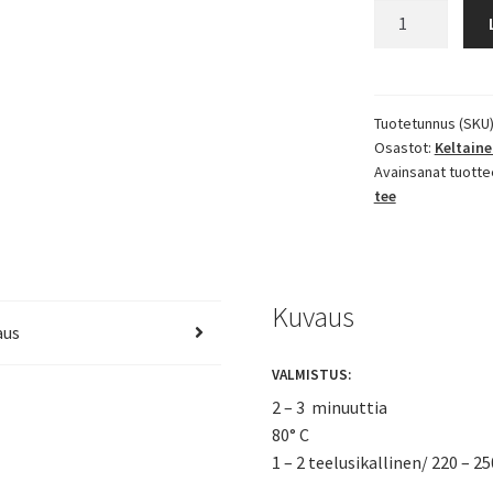
Keltainen
granaattiomen
karpalo
tee
määrä
Tuotetunnus (SKU
Osastot:
Keltaine
Avainsanat tuotte
tee
Kuvaus
aus
VALMISTUS:
2 – 3 minuuttia
80° C
1 – 2 teelusikallinen/ 220 – 2