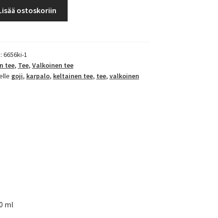
Lisää ostoskoriin
a
):
6656ki-1
n tee
,
Tee
,
Valkoinen tee
elle
goji
,
karpalo
,
keltainen tee
,
tee
,
valkoinen
50 ml