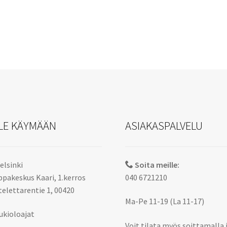
LE KÄYMÄÄN
ASIAKASPALVELU
elsinki
Soita meille:
pakeskus Kaari, 1.kerros
040 6721210
elettarentie 1, 00420
Ma-Pe 11-19 (La 11-17)
ukioloajat
Voit tilata myös soittamalla 