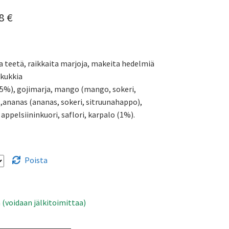
Hintaluokka:
98
€
5,99 €
-
a teetä, raikkaita marjoja, makeita hedelmiä
9,98 €
 kukkia
5%), gojimarja, mango (mango, sokeri,
,ananas (ananas, sokeri, sitruunahappo),
 appelsiininkuori, saflori, karpalo (1%).
Poista
 (voidaan jälkitoimittaa)