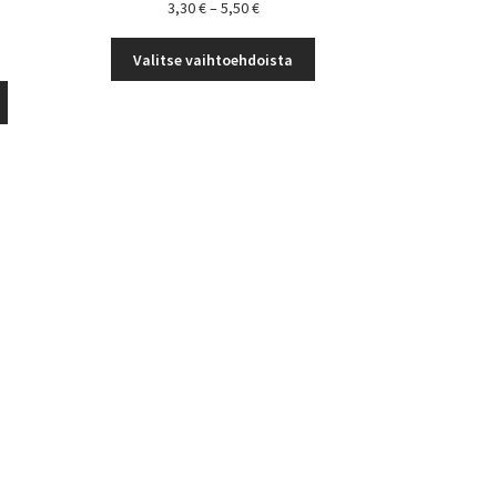
Hintaluokka:
3,30
€
–
5,50
€
3,30 €
Tällä
okka:
-
Valitse vaihtoehdoista
tuotteella
5,50 €
Tällä
on
tuotteella
useampi
on
muunnelma.
useampi
Voit
muunnelma.
tehdä
Voit
valinnat
tehdä
tuotteen
valinnat
sivulla.
tuotteen
sivulla.