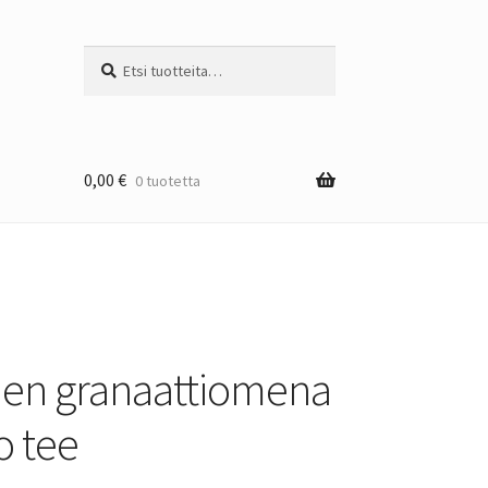
Etsi:
Haku
0,00
€
0 tuotetta
nen granaattiomena
o tee