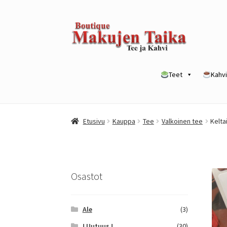
Siirry
Siirry
navigointiin
sisältöön
Teet
Kahvi
Etusivu
Kanta-asiakkuusohjelma / loyalty p
Etusivu
Kauppa
Tee
Valkoinen tee
Kelta
Yrityksille
Osastot
Ale
(3)
! Uutuus !
(30)