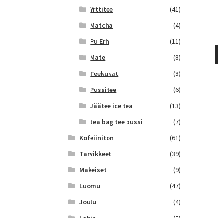
Yrttitee
(41)
Matcha
(4)
Pu Erh
(11)
Mate
(8)
Teekukat
(3)
Pussitee
(6)
Jäätee ice tea
(13)
tea bag tee pussi
(7)
Kofeiiniton
(61)
Tarvikkeet
(39)
Makeiset
(9)
Luomu
(47)
Joulu
(4)
Lahja
(5)