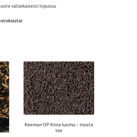
tuote väliaikaisesti lopussa.
ostoksista!
Keemun OP Kiina luomu – musta
tee