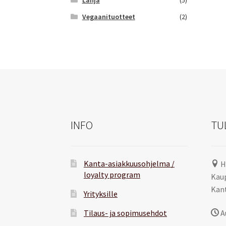
Vegaanituotteet
(2)
INFO
TU
Kanta-asiakkuusohjelma /
H
loyalty program
Kaup
Kant
Yrityksille
Tilaus- ja sopimusehdot
A