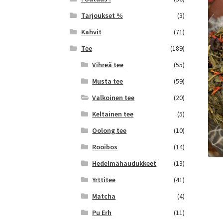
Tarjoukset %
(3)
Kahvit
(71)
Tee
(189)
Vihreä tee
(55)
Musta tee
(59)
Valkoinen tee
(20)
Keltainen tee
(5)
Oolong tee
(10)
Rooibos
(14)
Hedelmähaudukkeet
(13)
Yrttitee
(41)
Matcha
(4)
Pu Erh
(11)