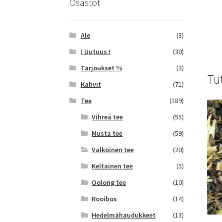
Osastot
Ale
(3)
! Uutuus !
(30)
Tarjoukset %
(3)
Tu
Kahvit
(71)
Tee
(189)
Vihreä tee
(55)
Musta tee
(59)
Valkoinen tee
(20)
Keltainen tee
(5)
Oolong tee
(10)
Rooibos
(14)
Hedelmähaudukkeet
(13)