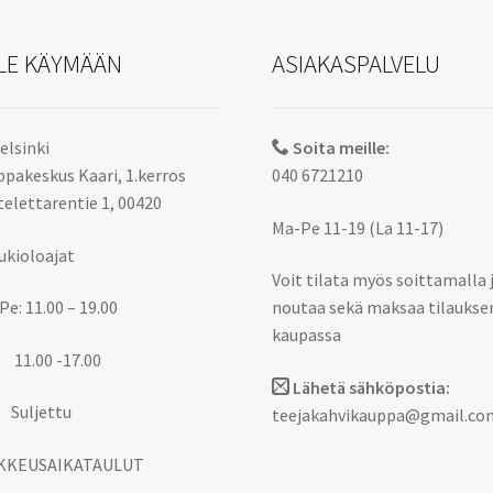
LE KÄYMÄÄN
ASIAKASPALVELU
elsinki
Soita meille:
pakeskus Kaari, 1.kerros
040 6721210
elettarentie 1, 00420
Ma-Pe 11-19 (La 11-17)
ukioloajat
Voit tilata myös soittamalla 
Pe: 11.00 – 19.00
noutaa sekä maksaa tilaukse
kaupassa
 11.00 -17.00
Lähetä sähköpostia:
 Suljettu
teejakahvikauppa@gmail.co
KKEUSAIKATAULUT