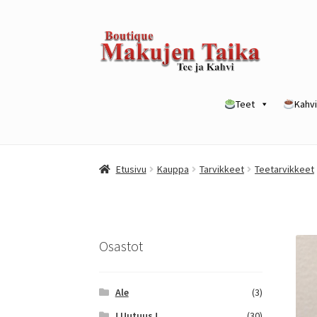
Siirry
Siirry
navigointiin
sisältöön
Teet
Kahvi
Etusivu
Kanta-asiakkuusohjelma / loyalty p
Etusivu
Kauppa
Tarvikkeet
Teetarvikkeet
Yrityksille
Osastot
Ale
(3)
! Uutuus !
(30)