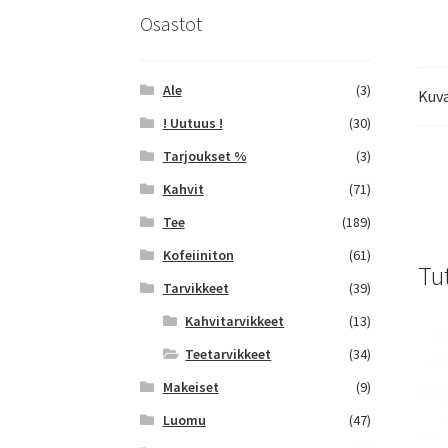
Osastot
Ale
(3)
Kuv
! Uutuus !
(30)
Tarjoukset %
(3)
Kahvit
(71)
Tee
(189)
Kofeiiniton
(61)
Tu
Tarvikkeet
(39)
Kahvitarvikkeet
(13)
Teetarvikkeet
(34)
Makeiset
(9)
Luomu
(47)