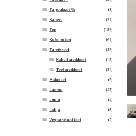
Tarjoukset %
(3)
Kahvit
(71)
Tee
(189)
Kofeiiniton
(61)
Tarvikkeet
(39)
Kahvitarvikkeet
(13)
Teetarvikkeet
(34)
Makeiset
(9)
Luomu
(47)
Joulu
(4)
Lahja
(5)
Vegaanituotteet
(2)