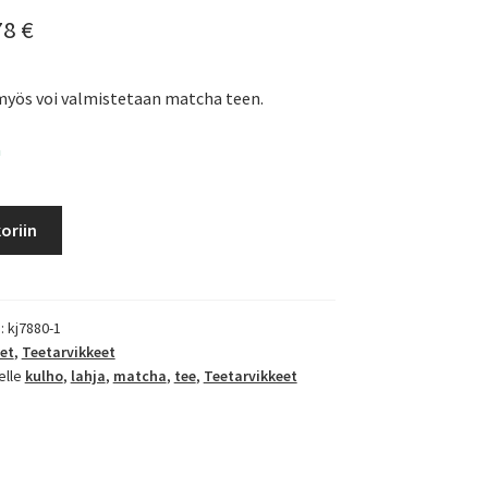
uperäinen
Nykyinen
78
€
ta
hinta
 myös voi valmistetaan matcha teen.
on:
8 €.
12,78 €.
a
oriin
):
kj7880-1
et
,
Teetarvikkeet
elle
kulho
,
lahja
,
matcha
,
tee
,
Teetarvikkeet