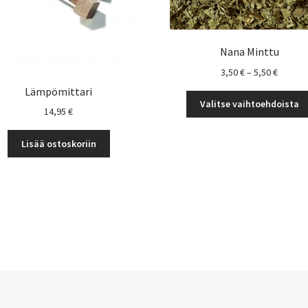
Nana Minttu
Hintalu
3,50
€
–
5,50
€
3,50 €
Lämpömittari
-
Valitse vaihtoehdoista
14,95
€
5,50 €
Lisää ostoskoriin