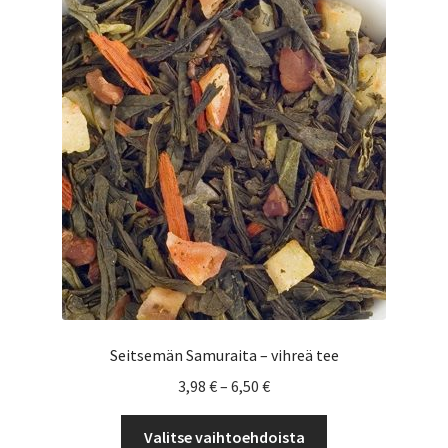
Voit
tehdä
valinnat
tuotteen
sivulla.
Seitsemän Samuraita – vihreä tee
Hintaluokka:
3,98
€
–
6,50
€
3,98 €
Tällä
-
Valitse vaihtoehdoista