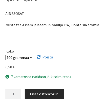
4,17 €
AINESOSAT
-
6,50 €
Musta tee Assam ja Keemun, vanilja 1%, luontaisia aromia
Koko
Poista
6,50
€
7 varastossa (voidaan jälkitoimittaa)
Musta
Lisää ostoskoriin
vanilja
-