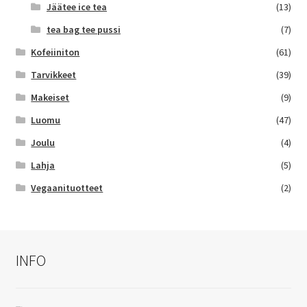
Jäätee ice tea
(13)
tea bag tee pussi
(7)
Kofeiiniton
(61)
Tarvikkeet
(39)
Makeiset
(9)
Luomu
(47)
Joulu
(4)
Lahja
(5)
Vegaanituotteet
(2)
INFO