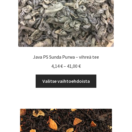
Java PS Sunda Purwa – vihreä tee
Hintaluokka:
4,14
€
–
41,00
€
4,14 €
Tällä
-
Valitse vaihtoehdoista
tuotteella
41,00 €
on
useampi
muunnelma.
Voit
tehdä
valinnat