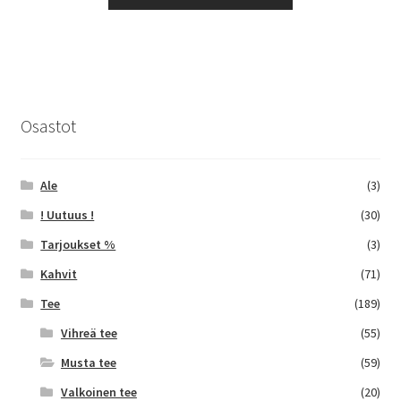
tuotteella
6,50 €
on
useampi
muunnelma.
Voit
tehdä
Osastot
valinnat
tuotteen
sivulla.
Ale
(3)
! Uutuus !
(30)
Tarjoukset %
(3)
Kahvit
(71)
Tee
(189)
Vihreä tee
(55)
Musta tee
(59)
Valkoinen tee
(20)