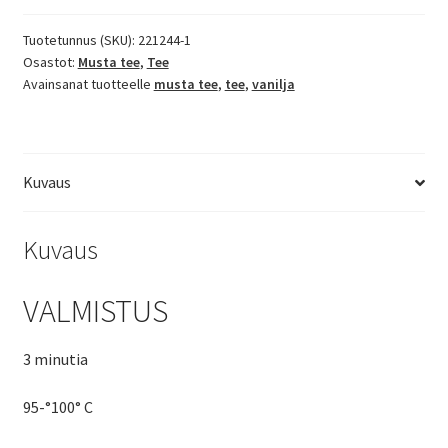
musta
tee
Tuotetunnus (SKU):
221244-1
Osastot:
Musta tee
,
Tee
määrä
Avainsanat tuotteelle
musta tee
,
tee
,
vanilja
Kuvaus
Kuvaus
VALMISTUS
3 minutia
95-°100° C