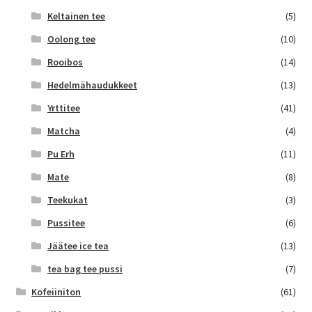
Keltainen tee
(5)
Oolong tee
(10)
Rooibos
(14)
Hedelmähaudukkeet
(13)
Yrttitee
(41)
Matcha
(4)
Pu Erh
(11)
Mate
(8)
Teekukat
(3)
Pussitee
(6)
Jäätee ice tea
(13)
tea bag tee pussi
(7)
Kofeiiniton
(61)