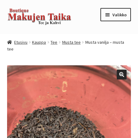
Siirry
Siirry
Valikko
navigointiin
sisältöön
Etusivu
Etusivu
Kauppa
Tee
Musta tee
Musta vanilja – musta
tee
Kanta-asiakkuusohjelma / loyalty program
Kassa
Kauppa
Oma tili
Ostoskori
Tilaus- ja sopimusehdot