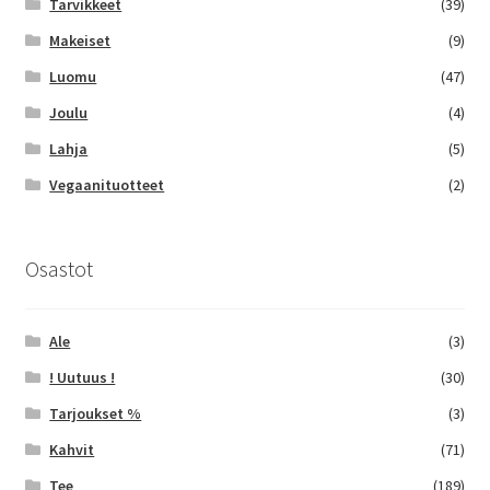
Tarvikkeet
(39)
Makeiset
(9)
Luomu
(47)
Joulu
(4)
Lahja
(5)
Vegaanituotteet
(2)
Osastot
Ale
(3)
! Uutuus !
(30)
Tarjoukset %
(3)
Kahvit
(71)
Tee
(189)