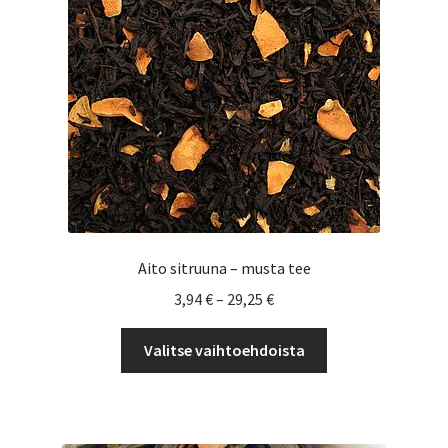
tuotteen
sivulla.
Aito sitruuna – musta tee
Hintaluokka:
3,94
€
–
29,25
€
3,94 €
Tällä
-
Valitse vaihtoehdoista
tuotteella
29,25 €
on
useampi
muunnelma.