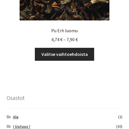
Pu Erh luomu
Hintaluokka:
4,74
€
–
7,90
€
4,74 €
Tällä
-
Valitse vaihtoehdoista
tuotteella
7,90 €
on
useampi
muunnelma.
Voit
tehdä
Osastot
valinnat
tuotteen
sivulla.
Ale
(3)
! Uutuus !
(30)