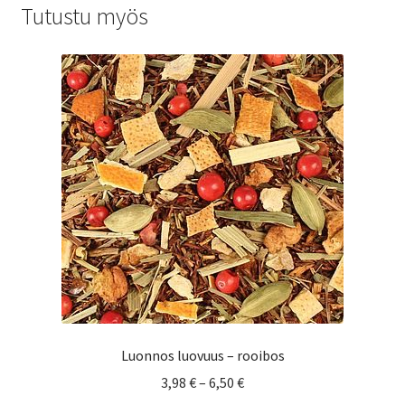
Tutustu myös
Luonnos luovuus – rooibos
Hintaluokka:
3,98
€
–
6,50
€
3,98 €