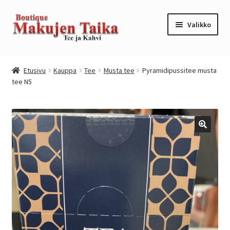
Siirry
Siirry
Valikko
navigointiin
sisältöön
Etusivu
Etusivu
Kauppa
Tee
Musta tee
Pyramidipussitee musta
tee N5
Kanta-asiakkuusohjelma / loyalty program
Kassa
Kauppa
Oma tili
Ostoskori
Tilaus- ja sopimusehdot