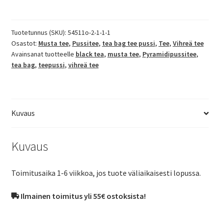
tee
N5
määrä
Tuotetunnus (SKU):
54511o-2-1-1-1
Osastot:
Musta tee
,
Pussitee
,
tea bag tee pussi
,
Tee
,
Vihreä tee
Avainsanat tuotteelle
black tea
,
musta tee
,
Pyramidipussitee
,
tea bag
,
teepussi
,
vihreä tee
Kuvaus
Kuvaus
Toimitusaika 1-6 viikkoa, jos tuote väliaikaisesti lopussa.
Ilmainen toimitus yli 55€ ostoksista!