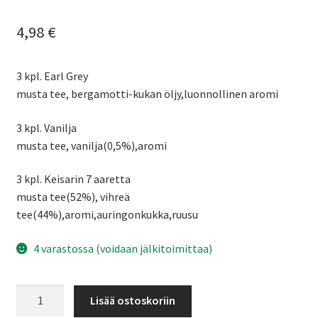
4,98
€
3 kpl. Earl Grey
musta tee, bergamotti-kukan öljy,luonnollinen aromi
3 kpl. Vanilja
musta tee, vanilja(0,5%),aromi
3 kpl. Keisarin 7 aaretta
musta tee(52%), vihreä
tee(44%),aromi,auringonkukka,ruusu
4 varastossa (voidaan jälkitoimittaa)
Pyramidipussitee
Lisää ostoskoriin
musta