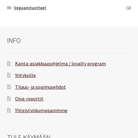
Vegaanituotteet
(2)
INFO
Kanta-asiakkuusohjelma / loyalty program
Yrityksille
Tilaus- ja sopimusehdot
Oiva-raportit
Yhteistyökumppanimme
TULE KÄYMÄÄN