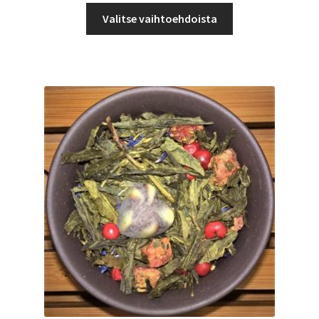
Tällä
-
Valitse vaihtoehdoista
tuotteella
6,50 €
on
useampi
muunnelma.
Voit
tehdä
valinnat
tuotteen
sivulla.