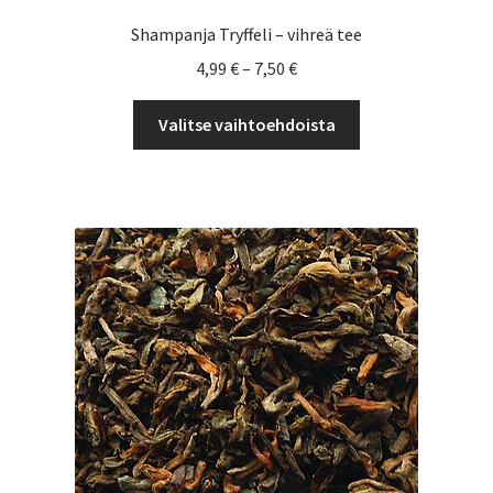
Shampanja Tryffeli – vihreä tee
Hintaluokka:
4,99
€
–
7,50
€
4,99 €
Tällä
-
Valitse vaihtoehdoista
tuotteella
7,50 €
on
useampi
muunnelma.
Voit
tehdä
valinnat
tuotteen
sivulla.