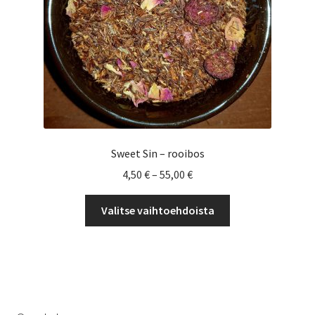
Sweet Sin – rooibos
Hintaluokka:
4,50
€
–
55,00
€
4,50 €
Tällä
-
Valitse vaihtoehdoista
tuotteella
55,00 €
on
useampi
muunnelma.
Voit
tehdä