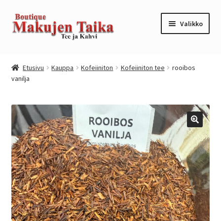
Siirry
Siirry
Valikko
navigointiin
sisältöön
Etusivu
Etusivu
Kauppa
Kofeiiniton
Kofeiiniton tee
rooibos
vanilja
Kanta-asiakkuusohjelma / loyalty program
Kassa
Kauppa
Oma tili
Ostoskori
Tilaus- ja sopimusehdot