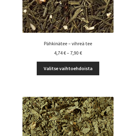
Pähkinätee – vihreä tee
Hintaluokka:
4,74
€
–
7,90
€
4,74 €
Tällä
-
Valitse vaihtoehdoista
tuotteella
7,90 €
on
useampi
muunnelma.
Voit
tehdä
valinnat
tuotteen
sivulla.