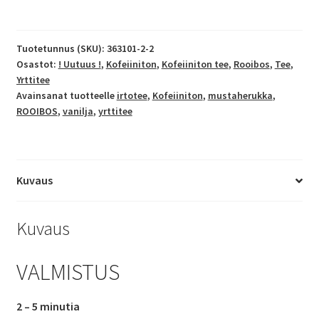
määrä
Tuotetunnus (SKU):
363101-2-2
Osastot:
! Uutuus !
,
Kofeiiniton
,
Kofeiiniton tee
,
Rooibos
,
Tee
,
Yrttitee
Avainsanat tuotteelle
irtotee
,
Kofeiiniton
,
mustaherukka
,
ROOIBOS
,
vanilja
,
yrttitee
Kuvaus
Kuvaus
VALMISTUS
2 – 5 minutia