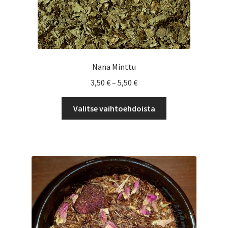
Nana Minttu
Hintaluokka:
3,50
€
–
5,50
€
3,50 €
Tällä
-
Valitse vaihtoehdoista
tuotteella
5,50 €
on
useampi
muunnelma.
Voit
tehdä
valinnat
tuotteen
sivulla.