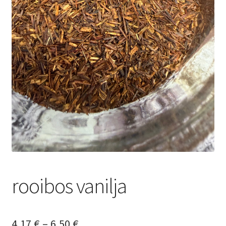
Yrityksille
rooibos vanilja
Hintaluokka:
4,17
€
–
6,50
€