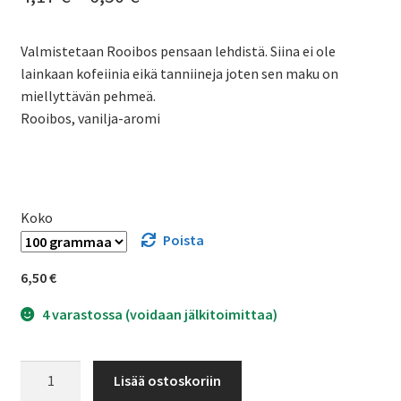
4,17 €
Valmistetaan Rooibos pensaan lehdistä. Siina ei ole
-
lainkaan kofeiinia eikä tanniineja joten sen maku on
6,50 €
miellyttävän pehmeä.
Rooibos, vanilja-aromi
Koko
Poista
6,50
€
4 varastossa (voidaan jälkitoimittaa)
rooibos
Lisää ostoskoriin
vanilja