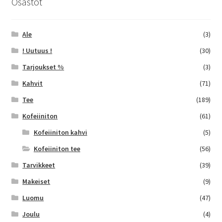
Osastot
valinnat
tuotteen
sivulla.
Ale
(3)
! Uutuus !
(30)
Tarjoukset %
(3)
Kahvit
(71)
Tee
(189)
Kofeiiniton
(61)
Kofeiiniton kahvi
(5)
Kofeiiniton tee
(56)
Tarvikkeet
(39)
Makeiset
(9)
Luomu
(47)
Joulu
(4)