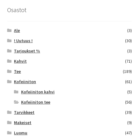
tehdä
Osastot
valinnat
tuotteen
sivulla.
Ale
(3)
! Uutuus !
(30)
Tarjoukset %
(3)
Kahvit
(71)
Tee
(189)
Kofeiiniton
(61)
Kofeiiniton kahvi
(5)
Kofeiiniton tee
(56)
Tarvikkeet
(39)
Makeiset
(9)
Luomu
(47)