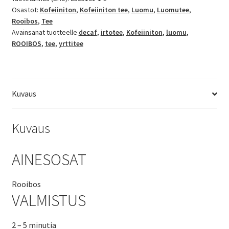
Osastot:
Kofeiiniton
,
Kofeiiniton tee
,
Luomu
,
Luomutee
,
Rooibos
,
Tee
Avainsanat tuotteelle
decaf
,
irtotee
,
Kofeiiniton
,
luomu
,
ROOIBOS
,
tee
,
yrttitee
Kuvaus
Kuvaus
AINESOSAT
Rooibos
VALMISTUS
2 – 5 minutia