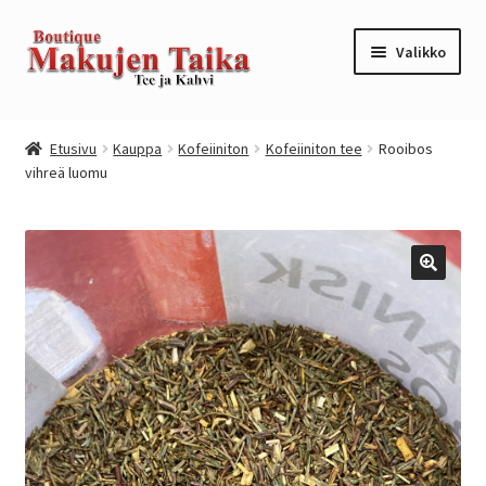
Siirry
Siirry
Valikko
navigointiin
sisältöön
Etusivu
Etusivu
Kauppa
Kofeiiniton
Kofeiiniton tee
Rooibos
vihreä luomu
Kanta-asiakkuusohjelma / loyalty program
Kassa
Kauppa
Oma tili
Ostoskori
Tilaus- ja sopimusehdot