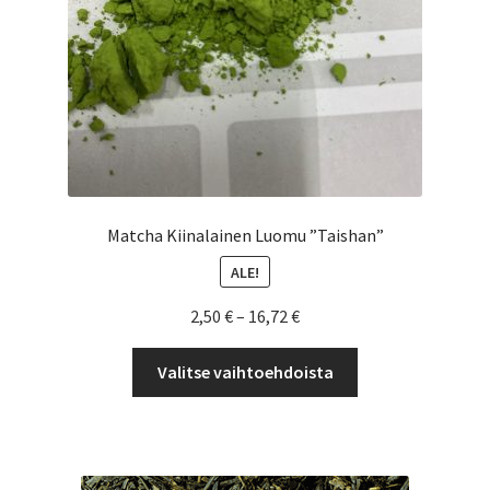
Matcha Kiinalainen Luomu ”Taishan”
ALE!
Hintaluokka:
2,50
€
–
16,72
€
2,50 €
Tällä
-
Valitse vaihtoehdoista
tuotteella
16,72 €
on
useampi
muunnelma.