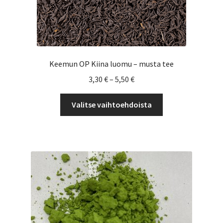
Keemun OP Kiina luomu – musta tee
Hintaluokka:
3,30
€
–
5,50
€
3,30 €
Tällä
-
Valitse vaihtoehdoista
tuotteella
5,50 €
on
useampi
muunnelma.
Voit
tehdä
valinnat
tuotteen
sivulla.