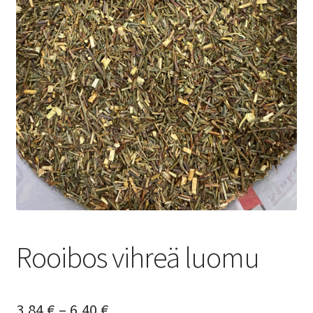
Yrityksille
Rooibos vihreä luomu
Hintaluokka:
3,84
€
–
6,40
€