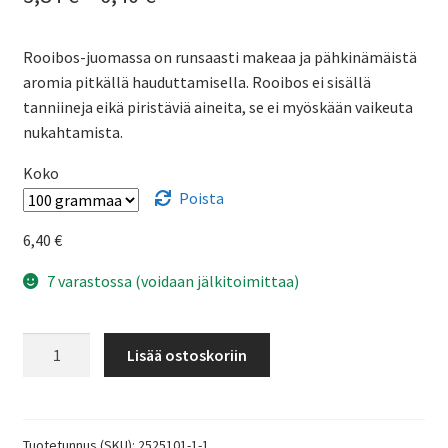
3,84 €
Rooibos-juomassa on runsaasti makeaa ja pähkinämäistä
-
aromia pitkällä hauduttamisella. Rooibos ei sisällä
6,40 €
tanniineja eikä piristäviä aineita, se ei myöskään vaikeuta
nukahtamista.
Koko
Poista
6,40
€
7 varastossa (voidaan jälkitoimittaa)
Rooibos
Lisää ostoskoriin
vihreä
luomu
määrä
Tuotetunnus (SKU):
2525101-1-1