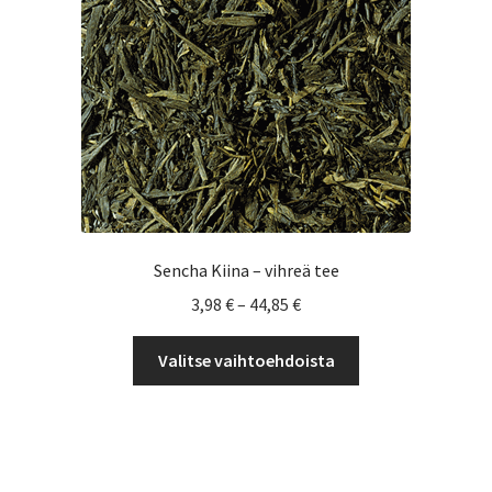
Voit
tehdä
valinnat
tuotteen
sivulla.
Sencha Kiina – vihreä tee
Hintaluokka:
3,98
€
–
44,85
€
3,98 €
Tällä
-
Valitse vaihtoehdoista
tuotteella
44,85 €
on
useampi
muunnelma.
Voit