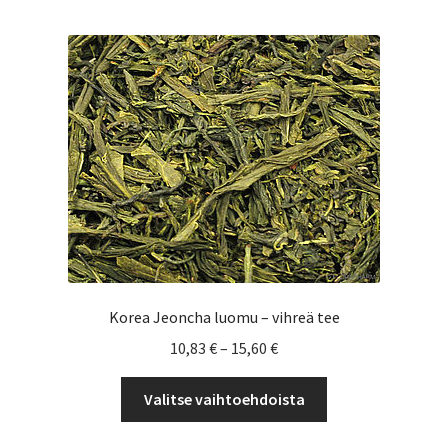
useampi
muunnelma.
Voit
tehdä
valinnat
tuotteen
sivulla.
Korea Jeoncha luomu – vihreä tee
Hintaluokka:
10,83
€
–
15,60
€
10,83 €
Tällä
-
Valitse vaihtoehdoista
tuotteella
15,60 €
on