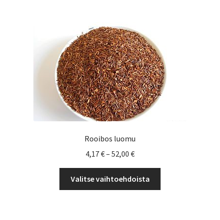
useampi
muunnelma.
Voit
tehdä
valinnat
tuotteen
sivulla.
Rooibos luomu
Hintaluokka:
4,17
€
–
52,00
€
4,17 €
Tällä
-
Valitse vaihtoehdoista
tuotteella
52,00 €
on
useampi