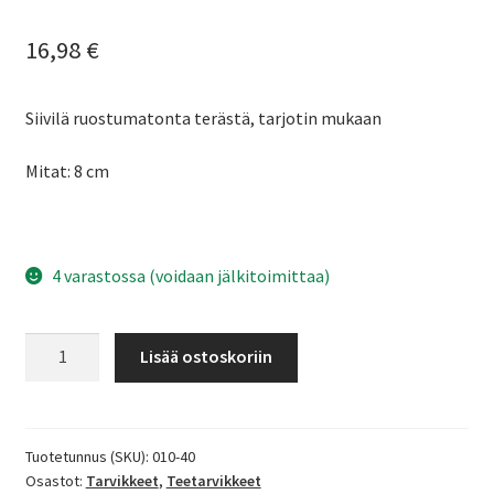
16,98
€
Siivilä ruostumatonta terästä, tarjotin mukaan
Mitat: 8 cm
4 varastossa (voidaan jälkitoimittaa)
Siivilä
Lisää ostoskoriin
ruostumatonta
terästä,
8
cm
Tuotetunnus (SKU):
010-40
Osastot:
Tarvikkeet
,
Teetarvikkeet
määrä