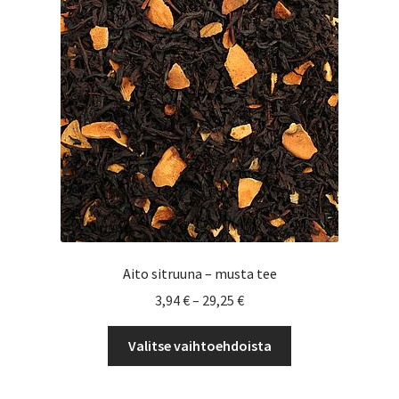
Aito sitruuna – musta tee
Hintaluokka:
3,94
€
–
29,25
€
3,94 €
Tällä
-
Valitse vaihtoehdoista
tuotteella
29,25 €
on