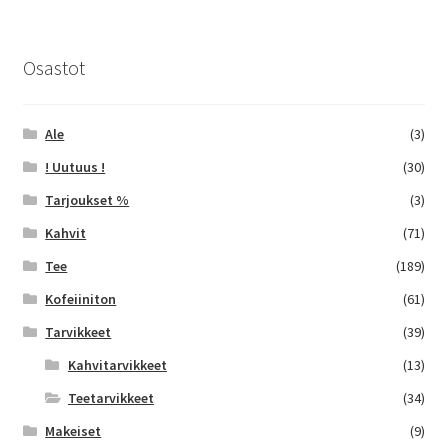
muunnelma.
Voit
tehdä
Osastot
valinnat
tuotteen
sivulla.
Ale
(3)
! Uutuus !
(30)
Tarjoukset %
(3)
Kahvit
(71)
Tee
(189)
Kofeiiniton
(61)
Tarvikkeet
(39)
Kahvitarvikkeet
(13)
Teetarvikkeet
(34)
Makeiset
(9)