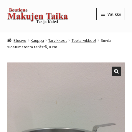
Siirry
Siirry
Valikko
navigointiin
sisältöön
Etusivu
Etusivu
Kauppa
Tarvikkeet
Teetarvikkeet
Siivilä
ruostumatonta terästä, 8 cm
Kanta-asiakkuusohjelma / loyalty program
Kassa
Kauppa
Oma tili
Ostoskori
Tilaus- ja sopimusehdot