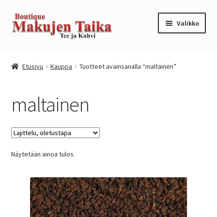
Siirry
Siirry
Valikko
navigointiin
sisältöön
Etusivu
Etusivu
Kauppa
Tuotteet avainsanalla “maltainen”
Kanta-asiakkuusohjelma / loyalty program
maltainen
Kassa
Kauppa
Näytetään ainoa tulos
Oma tili
Ostoskori
Tilaus- ja sopimusehdot