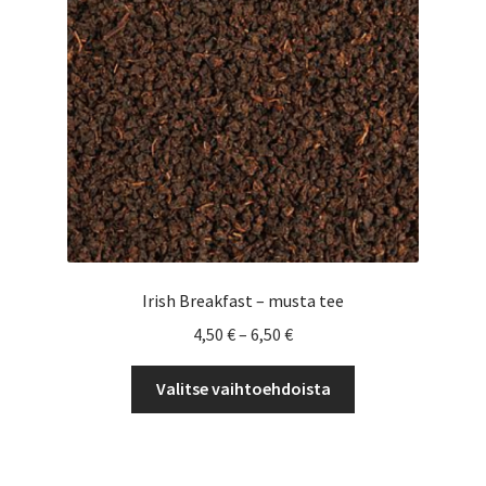
Yrityksille
Irish Breakfast – musta tee
Hintaluokka:
4,50
€
–
6,50
€
4,50 €
Tällä
-
Valitse vaihtoehdoista
tuotteella
6,50 €
on
useampi
muunnelma.