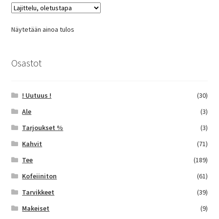
Voit
tehdä
Näytetään ainoa tulos
valinnat
tuotteen
sivulla.
Osastot
! Uutuus !
(30)
Ale
(3)
Tarjoukset %
(3)
Kahvit
(71)
Tee
(189)
Kofeiiniton
(61)
Tarvikkeet
(39)
Makeiset
(9)