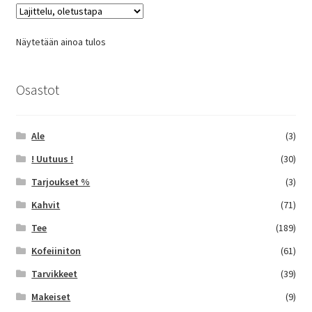
Näytetään ainoa tulos
Osastot
Ale
(3)
! Uutuus !
(30)
Tarjoukset %
(3)
Kahvit
(71)
Tee
(189)
Kofeiiniton
(61)
Tarvikkeet
(39)
Makeiset
(9)