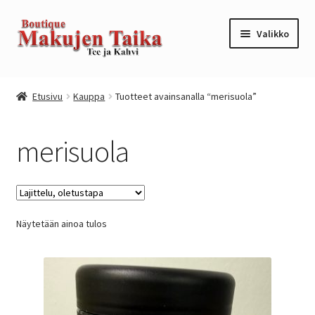
Siirry
Siirry
Valikko
navigointiin
sisältöön
Etusivu
Etusivu
Kauppa
Tuotteet avainsanalla “merisuola”
Kanta-asiakkuusohjelma / loyalty program
merisuola
Kassa
Kauppa
Näytetään ainoa tulos
Oma tili
Ostoskori
Tilaus- ja sopimusehdot