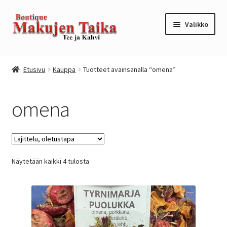
Siirry
Siirry
Valikko
navigointiin
sisältöön
Etusivu
Etusivu
Kauppa
Tuotteet avainsanalla “omena”
Kanta-asiakkuusohjelma / loyalty program
omena
Kassa
Kauppa
Näytetään kaikki 4 tulosta
Oma tili
Ostoskori
Tilaus- ja sopimusehdot