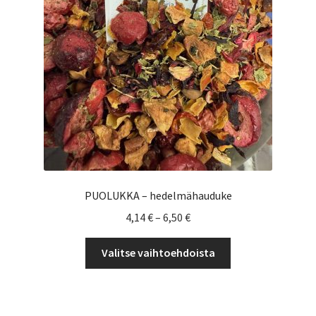
Yrityksille
PUOLUKKA – hedelmähauduke
Hintaluokka:
4,14
€
–
6,50
€
4,14 €
Tällä
-
Valitse vaihtoehdoista
tuotteella
6,50 €
on
useampi
muunnelma.