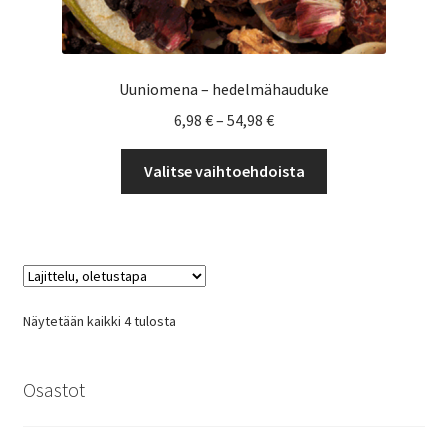
Uuniomena – hedelmähauduke
Hintaluokka:
6,98
€
–
54,98
€
6,98 €
Tällä
-
Valitse vaihtoehdoista
tuotteella
54,98 €
on
useampi
muunnelma.
Voit
tehdä
Näytetään kaikki 4 tulosta
valinnat
tuotteen
sivulla.
Osastot