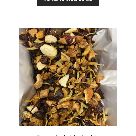
tuotteella
6,50 €
on
useampi
muunnelma.
Voit
tehdä
valinnat
tuotteen
sivulla.