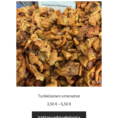
Voit
tehdä
valinnat
tuotteen
sivulla.
Turkkilainen omenatee
Hintaluokka:
3,50
€
–
6,50
€
3,50 €
Tällä
-
Valitse vaihtoehdoista