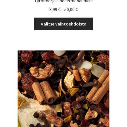
Tyrnimarja – hedelmähauduke
Hintaluokka:
3,99
€
–
50,00
€
3,99 €
Tällä
-
Valitse vaihtoehdoista
tuotteella
50,00 €
on
useampi
muunnelma.
Voit
tehdä
valinnat
tuotteen
sivulla.