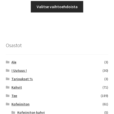
Tällä
-
Valitse vaihtoehdoista
tuotteella
41,00 €
on
useampi
muunnelma.
Voit
tehdä
Osastot
valinnat
tuotteen
sivulla.
Ale
(3)
! Uutuus !
(30)
Tarjoukset %
(3)
Kahvit
(71)
Tee
(189)
Kofeiiniton
(61)
Kofeiiniton kahvi
(5)