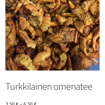
Yrityksille
Turkkilainen omenatee
Hintaluokka:
3,50
€
–
6,50
€