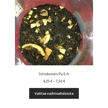
valinnat
tuotteen
sivulla.
Sitruksinen Pu Erh
Hintaluokka:
4,25
€
–
7,50
€
4,25 €
Tällä
-
Valitse vaihtoehdoista
tuotteella
7,50 €
on