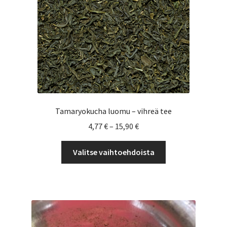
Tamaryokucha luomu – vihreä tee
Hintaluokka:
4,77
€
–
15,90
€
4,77 €
Tällä
-
Valitse vaihtoehdoista
tuotteella
15,90 €
on
useampi
muunnelma.
Voit
tehdä