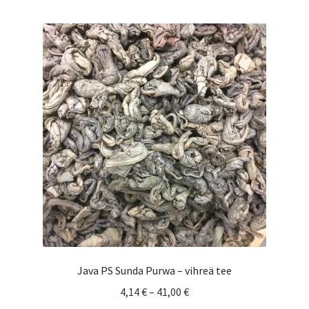
useampi
muunnelma.
Voit
tehdä
valinnat
tuotteen
sivulla.
Java PS Sunda Purwa – vihreä tee
Hintaluokka:
4,14
€
–
41,00
€
4,14 €