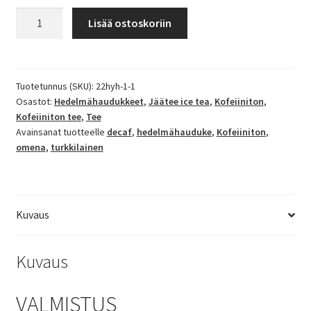
Turkkilainen
Lisää ostoskoriin
omenatee
määrä
Tuotetunnus (SKU):
22hyh-1-1
Osastot:
Hedelmähaudukkeet
,
Jäätee ice tea
,
Kofeiiniton
,
Kofeiiniton tee
,
Tee
Avainsanat tuotteelle
decaf
,
hedelmähauduke
,
Kofeiiniton
,
omena
,
turkkilainen
Kuvaus
Kuvaus
VALMISTUS