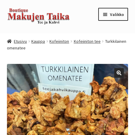
Siirry
Siirry
Valikko
navigointiin
sisältöön
Etusivu
Etusivu
Kauppa
Kofeiiniton
Kofeiiniton tee
Turkkilainen
omenatee
Kanta-asiakkuusohjelma / loyalty program
Kassa
Kauppa
Oma tili
Ostoskori
Tilaus- ja sopimusehdot