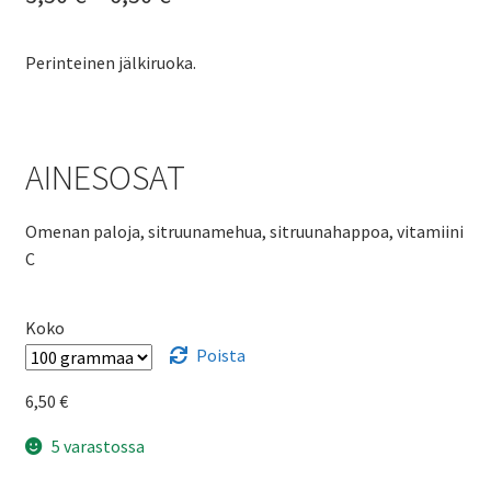
3,50 €
Perinteinen jälkiruoka.
-
6,50 €
AINESOSAT
Omenan paloja, sitruunamehua, sitruunahappoa, vitamiini
C
Koko
Poista
6,50
€
5 varastossa