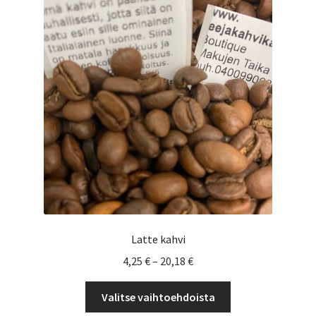
tehdä
valinnat
tuotteen
sivulla.
Latte kahvi
Hintaluokka:
4,25
€
–
20,18
€
4,25 €
Tällä
-
Valitse vaihtoehdoista
tuotteella
20,18 €