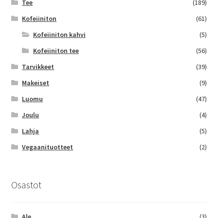
Tee
(189)
Kofeiiniton
(61)
Kofeiiniton kahvi
(5)
Kofeiiniton tee
(56)
Tarvikkeet
(39)
Makeiset
(9)
Luomu
(47)
Joulu
(4)
Lahja
(5)
Vegaanituotteet
(2)
Osastot
Ale
(3)