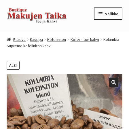
Siirry
Siirry
Valikko
navigointiin
sisältöön
Etusivu
Etusivu
Kauppa
Kofeiiniton
Kofeiiniton kahvi
Kolumbia
Supremo kofeiiniton kahvi
Kanta-asiakkuusohjelma / loyalty program
Kassa
ALE!
Kauppa
Oma tili
Ostoskori
Tilaus- ja sopimusehdot