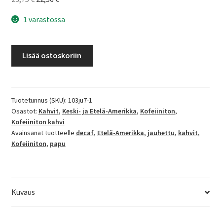
hinta
hinta
1 varastossa
oli:
on:
23,75 €.
22,56 €.
Kolumbia
Lisää ostoskoriin
Supremo
kofeiiniton
kahvi
määrä
Tuotetunnus (SKU):
103ju7-1
Osastot:
Kahvit
,
Keski- ja Etelä-Amerikka
,
Kofeiiniton
,
Kofeiiniton kahvi
Avainsanat tuotteelle
decaf
,
Etelä-Amerikka
,
jauhettu
,
kahvit
,
Kofeiiniton
,
papu
Kuvaus