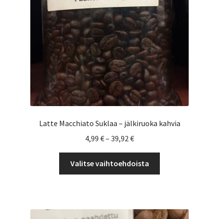
Latte Macchiato Suklaa – jälkiruoka kahvia
Hintaluokka:
4,99
€
–
39,92
€
4,99 €
Tällä
-
Valitse vaihtoehdoista
tuotteella
39,92 €
on
useampi
muunnelma.
Voit