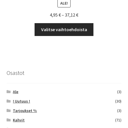
ALE!
Hintaluokka:
4,95
€
–
37,12
€
4,95 €
Tällä
-
Valitse vaihtoehdoista
tuotteella
37,12 €
on
useampi
muunnelma.
Voit
tehdä
Osastot
valinnat
tuotteen
sivulla.
Ale
(3)
! Uutuus !
(30)
Tarjoukset %
(3)
Kahvit
(71)