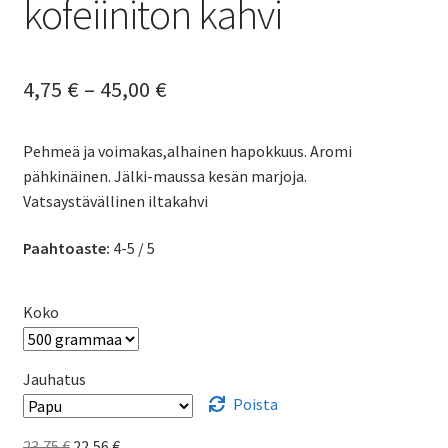
kofeiiniton kahvi
Hintaluokka:
4,75
€
–
45,00
€
4,75 €
Pehmeä ja voimakas,alhainen hapokkuus. Aromi
-
pähkinäinen. Jälki-maussa kesän marjoja.
45,00 €
Vatsaystävällinen iltakahvi
Paahtoaste:
4-5 / 5
Koko
Jauhatus
Poista
Alkuperäinen
Nykyinen
23,75
€
22,56
€