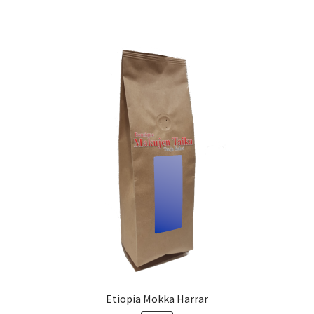
on
useampi
muunnelma.
Voit
tehdä
valinnat
tuotteen
sivulla.
Etiopia Mokka Harrar