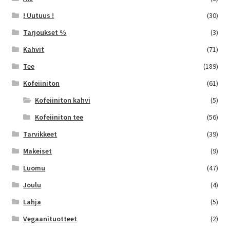
! Uutuus !
(30)
Tarjoukset %
(3)
Kahvit
(71)
Tee
(189)
Kofeiiniton
(61)
Kofeiiniton kahvi
(5)
Kofeiiniton tee
(56)
Tarvikkeet
(39)
Makeiset
(9)
Luomu
(47)
Joulu
(4)
Lahja
(5)
Vegaanituotteet
(2)