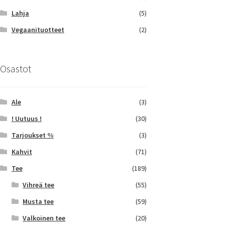
Lahja
(5)
Vegaanituotteet
(2)
Osastot
Ale
(3)
! Uutuus !
(30)
Tarjoukset %
(3)
Kahvit
(71)
Tee
(189)
Vihreä tee
(55)
Musta tee
(59)
Valkoinen tee
(20)