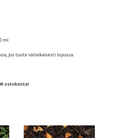
50 ml
koa, jos tuote väliaikaisesti lopussa.
9€ ostoksista!