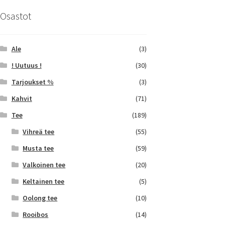
Osastot
Ale
(3)
! Uutuus !
(30)
Tarjoukset %
(3)
Kahvit
(71)
Tee
(189)
Vihreä tee
(55)
Musta tee
(59)
Valkoinen tee
(20)
Keltainen tee
(5)
Oolong tee
(10)
Rooibos
(14)