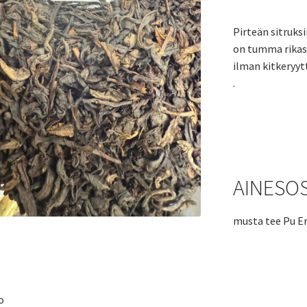
Pirteän sitruks
on tumma rikas
ilman kitkeryyt
.
AINESO
musta tee Pu Er
o