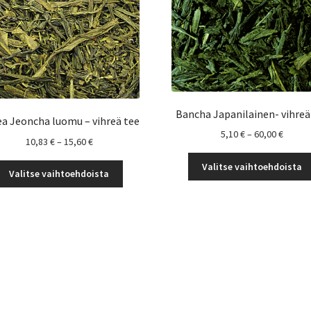
Bancha Japanilainen- vihreä
a Jeoncha luomu – vihreä tee
Hintal
5,10
€
–
60,00
€
Hintaluokka:
10,83
€
–
15,60
€
5,10 €
10,83 €
-
Valitse vaihtoehdoista
Tällä
-
Valitse vaihtoehdoista
60,00 
tuotteella
15,60 €
on
useampi
muunnelma.
Voit
tehdä
valinnat
tuotteen
sivulla.