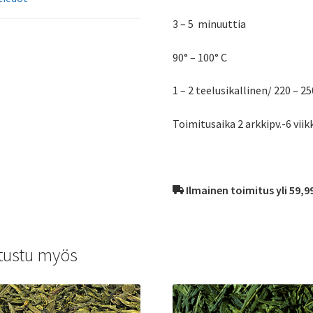
3 – 5 minuuttia
90° – 100° C
1 – 2 teelusikallinen/ 220 – 2
Toimitusaika 2 arkkipv.-6 viik
Ilmainen toimitus yli 59,9
tustu myös