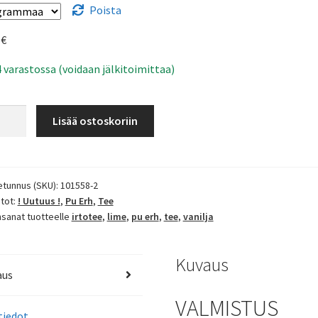
Poista
5
€
4 varastossa (voidaan jälkitoimittaa)
Lisää ostoskoriin
lja
rä
etunnus (SKU):
101558-2
tot:
! Uutuus !
,
Pu Erh
,
Tee
nsanat tuotteelle
irtotee
,
lime
,
pu erh
,
tee
,
vanilja
Kuvaus
aus
VALMISTUS
tiedot