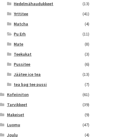
Hedelmähaudukkeet
(13)
Yrttitee
(41)
Matcha
(4)
Pu Erh
(11)
Mate
(8)
Teekukat
(3)
Pussitee
(6)
Jäätee ice tea
(13)
tea bag tee pussi
(7)
Kofeiiniton
(61)
Tarvikkeet
(39)
Makeiset
(9)
Luomu
(47)
Joulu
(4)