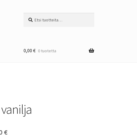
Etsi:
Haku
0,00
€
0 tuotetta
vanilja
Hintaluokka:
50
€