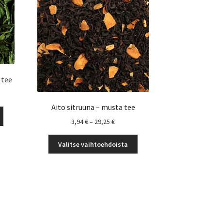
 tee
uokka:
Aito sitruuna – musta tee
Tällä
Hintaluokka:
3,94
€
–
29,25
€
tuotteella
€
3,94 €
on
Tällä
-
useampi
Valitse vaihtoehdoista
tuotteella
29,25 €
muunnelma.
on
Voit
useampi
tehdä
muunnelma.
valinnat
Voit
tuotteen
tehdä
sivulla.
valinnat