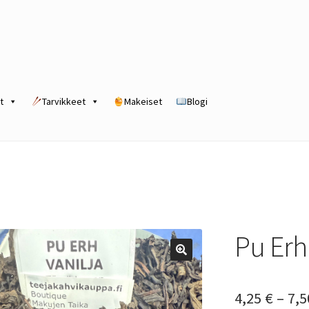
t
Tarvikkeet
Makeiset
Blogi
rogram
Kassa
Kauppa
Oma tili
Ostoskori
Tilaus- ja sopimusehdot
a
Pu Erh 
4,25
€
–
7,