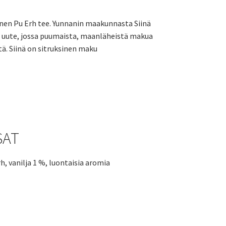
4,25 €
inen Pu Erh tee. Yunnanin maakunnasta Siinä
-
 uute, jossa puumaista, maanläheistä makua
7,50 €
tä. Siinä on sitruksinen maku
SAT
h, vanilja 1 %, luontaisia aromia