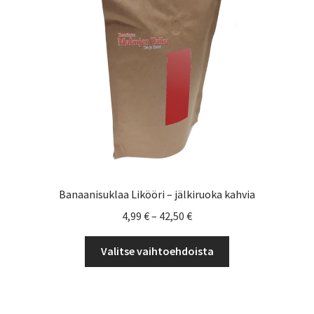
Yrityksille
Banaanisuklaa Likööri – jälkiruoka kahvia
Hintaluokka:
4,99
€
–
42,50
€
4,99 €
Tällä
-
Valitse vaihtoehdoista
tuotteella
42,50 €
on
useampi
muunnelma.