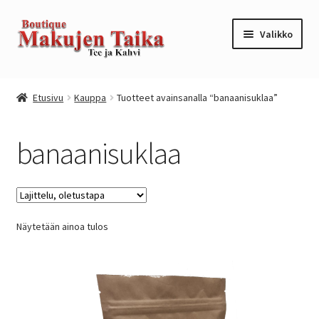
Siirry
Siirry
Valikko
navigointiin
sisältöön
Etusivu
Etusivu
Kauppa
Tuotteet avainsanalla “banaanisuklaa”
Kanta-asiakkuusohjelma / loyalty program
banaanisuklaa
Kassa
Kauppa
Näytetään ainoa tulos
Oma tili
Ostoskori
Tilaus- ja sopimusehdot