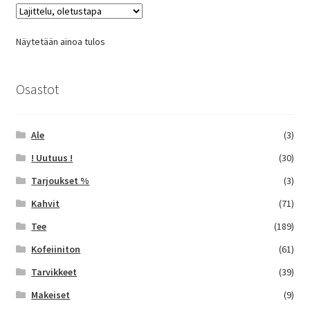
Voit
tehdä
Näytetään ainoa tulos
valinnat
tuotteen
sivulla.
Osastot
Ale
(3)
! Uutuus !
(30)
Tarjoukset %
(3)
Kahvit
(71)
Tee
(189)
Kofeiiniton
(61)
Tarvikkeet
(39)
Makeiset
(9)