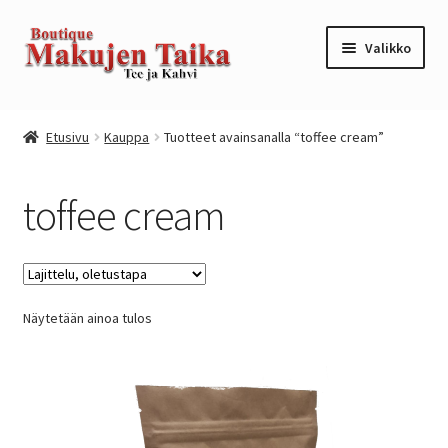
Siirry
Siirry
Valikko
navigointiin
sisältöön
Etusivu
Etusivu
Kauppa
Tuotteet avainsanalla “toffee cream”
Kanta-asiakkuusohjelma / loyalty program
toffee cream
Kassa
Kauppa
Näytetään ainoa tulos
Oma tili
Ostoskori
Tilaus- ja sopimusehdot