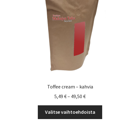
Yrityksille
Toffee cream – kahvia
Hintaluokka:
5,49
€
–
49,50
€
5,49 €
Tällä
-
Valitse vaihtoehdoista
tuotteella
49,50 €
on
useampi
muunnelma.