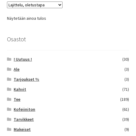
Voit
tehdä
Näytetään ainoa tulos
valinnat
tuotteen
sivulla.
Osastot
! Uutuus !
(30)
Ale
(3)
Tarjoukset %
(3)
Kahvit
(71)
Tee
(189)
Kofeiiniton
(61)
Tarvikkeet
(39)
Makeiset
(9)