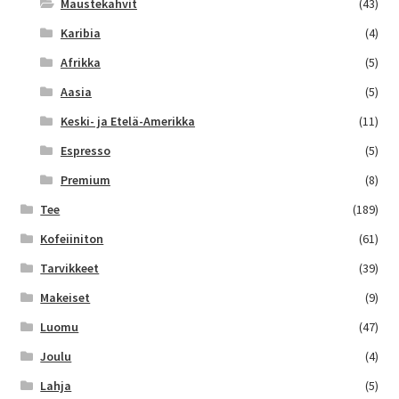
Maustekahvit
(43)
Karibia
(4)
Afrikka
(5)
Aasia
(5)
Keski- ja Etelä-Amerikka
(11)
Espresso
(5)
Premium
(8)
Tee
(189)
Kofeiiniton
(61)
Tarvikkeet
(39)
Makeiset
(9)
Luomu
(47)
Joulu
(4)
Lahja
(5)