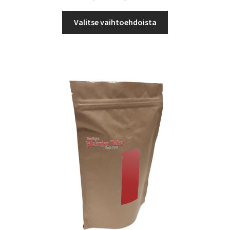
4,50 €
Tällä
-
Valitse vaihtoehdoista
tuotteella
40,95 €
on
useampi
muunnelma.
Voit
tehdä
valinnat
tuotteen
sivulla.