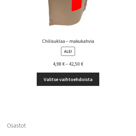
Chilisuklaa – makukahvia
ALE!
Hintaluokka:
4,98
€
–
42,50
€
4,98 €
Tällä
-
Valitse vaihtoehdoista
tuotteella
42,50 €
on
useampi
muunnelma.
Voit
tehdä
Osastot
valinnat