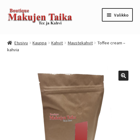
Siirry
Siirry
Valikko
navigointiin
sisältöön
Etusivu
Etusivu
Kauppa
Kahvit
Maustekahvit
Toffee cream –
kahvia
Kanta-asiakkuusohjelma / loyalty program
Kassa
Kauppa
Oma tili
Ostoskori
Tilaus- ja sopimusehdot