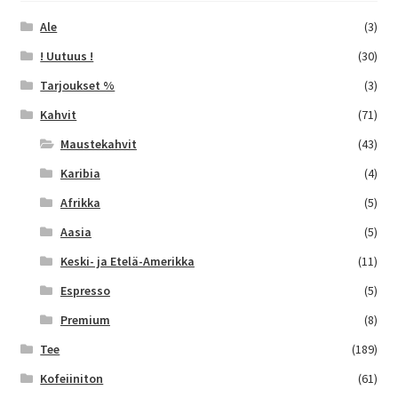
tuotteen
sivulla.
Ale
(3)
! Uutuus !
(30)
Tarjoukset %
(3)
Kahvit
(71)
Maustekahvit
(43)
Karibia
(4)
Afrikka
(5)
Aasia
(5)
Keski- ja Etelä-Amerikka
(11)
Espresso
(5)
Premium
(8)
Tee
(189)
Kofeiiniton
(61)