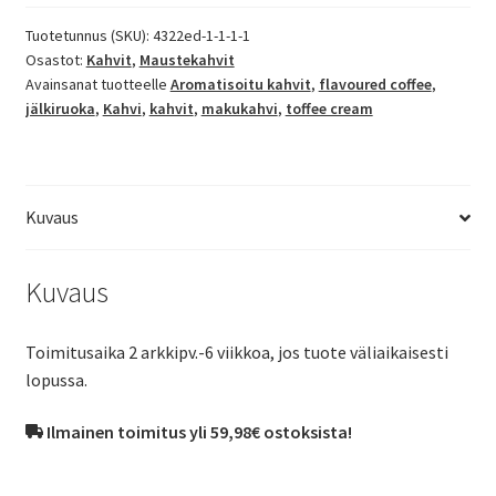
kahvia
määrä
Tuotetunnus (SKU):
4322ed-1-1-1-1
Osastot:
Kahvit
,
Maustekahvit
Avainsanat tuotteelle
Aromatisoitu kahvit
,
flavoured coffee
,
jälkiruoka
,
Kahvi
,
kahvit
,
makukahvi
,
toffee cream
Kuvaus
Kuvaus
Toimitusaika 2 arkkipv.-6 viikkoa, jos tuote väliaikaisesti
lopussa.
Ilmainen toimitus yli 59,98€ ostoksista!