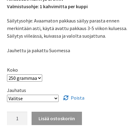
Valmistusohje: 1 kahvimitta per kuppi
Säilytysohje: Avaamaton pakkaus säilyy parasta ennen
merkintään asti, käytä avattu pakkaus 3-5 viikon kuluessa.
Säilytys viileässä, kuivassa ja valolta suojattuna.
Jauhettu ja pakattu Suomessa
Koko
Jauhatus
Poista
Toffee
Lisää ostoskoriin
cream
-