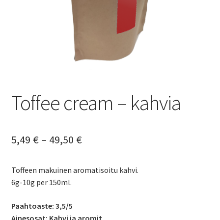
Yrityksille
Toffee cream – kahvia
Hintaluokka:
5,49
€
–
49,50
€
5,49 €
Toffeen makuinen aromatisoitu kahvi.
-
6g-10g per 150ml.
49,50 €
Paahtoaste: 3,5/5
Ainesosat: Kahvi ja aromit