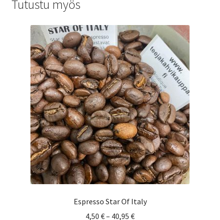
Tutustu myös
Espresso Star Of Italy
Hintaluokka:
4,50
€
–
40,95
€