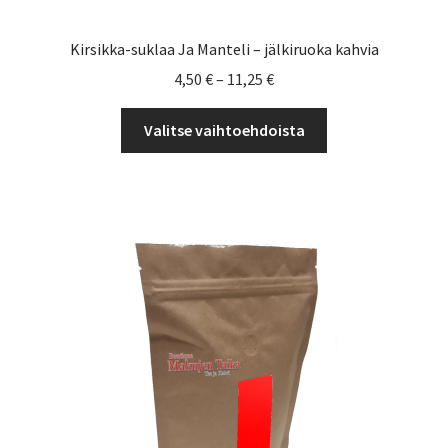
Kirsikka-suklaa Ja Manteli – jälkiruoka kahvia
Hintaluokka:
4,50
€
–
11,25
€
4,50 €
Tällä
-
Valitse vaihtoehdoista
tuotteella
11,25 €
on
useampi
muunnelma.
Voit
tehdä
valinnat
tuotteen
sivulla.